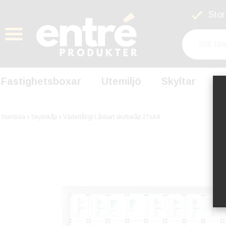
Stort
Fastighetsboxar
Utemiljö
Skyltar
S
Startsida
Skyltskåp
Vädertåligt Låsbart skyltskåp 27xA4