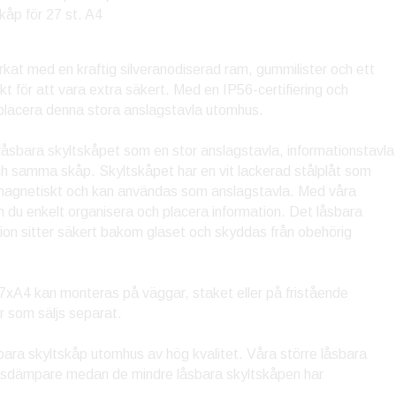
kåp för 27 st. A4
erkat med en kraftig silveranodiserad ram, gummilister och ett
t för att vara extra säkert. Med en IP56-certifiering och
placera denna stora anslagstavla utomhus.
låsbara skyltskåpet som en stor anslagstavla, informationstavla
och samma skåp. Skyltskåpet har en vit lackerad stålplåt som
r magnetiskt och kan användas som anslagstavla. Med våra
du enkelt organisera och placera information. Det låsbara
tion sitter säkert bakom glaset och skyddas från obehörig
7xA4 kan monteras på väggar, staket eller på fristående
ar som säljs separat.
sbara skyltskåp utomhus av hög kvalitet. Våra större låsbara
 gasdämpare medan de mindre låsbara skyltskåpen har