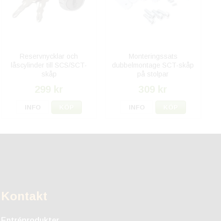
Reservnycklar och
Monteringssats
låscylinder till SCS/SCT-
dubbelmontage SCT-skåp
skåp
på stolpar
299 kr
309 kr
INFO
KÖP
INFO
KÖP
Kontakt
Entréprodukter