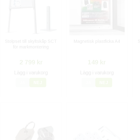
Stolpset till skyltskåp SCT
Magnetisk plastficka A4
S
för markmontering
2 799 kr
149 kr
Lägg i varukorg
Lägg i varukorg
JA
NEJ
JA
NEJ