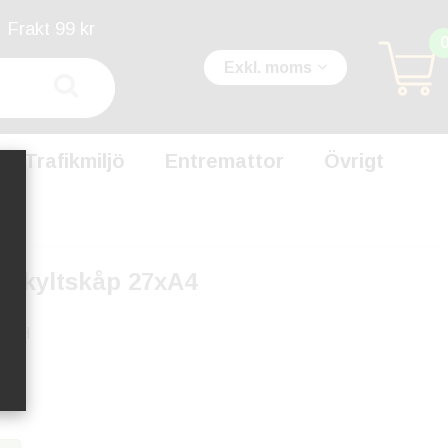
Frakt 99 kr
Exkl. moms
Trafikmiljö
Entremattor
Övrigt
t skyltskåp 27xA4
4PH