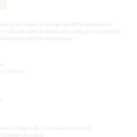
»
xA4 är ett låsbart skyltskåp med IP56 certifiering för
 st A4 och håller din information synlig och skyddad från
nformationstavla för utomhusbruk!
mm
998 x 940 mm
ng
avla, anslagsskåp, skrivtavla (whiteboard)
fristående på stolpar