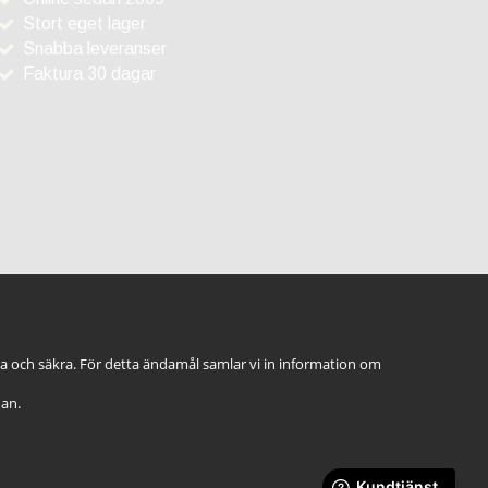
Stort eget lager
Snabba leveranser
Faktura 30 dagar
ga och säkra. För detta ändamål samlar vi in information om
dan.