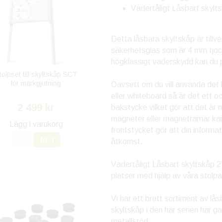
Vädertåligt Låsbart skylts
Detta låsbara skyltskåp är tillv
säkerhetsglas som är 4 mm tjock
högklassigt väderskydd kan du 
tolpset till skyltskåp SCT
för markgjutning
Oavsett om du vill använda det 
eller whiteboard så är det ett 
2 499 kr
bakstycke vilket gör att det ä
magneter eller magnetramar kan 
Lägg i varukorg
frontstycket gör att din informa
JA
NEJ
åtkomst.
Vädertåligt Låsbart skyltskåp 2
platser med hjälp av våra stolp
Vi har ett brett sortiment av lå
skyltskåp i den här serien har
metallstöd.