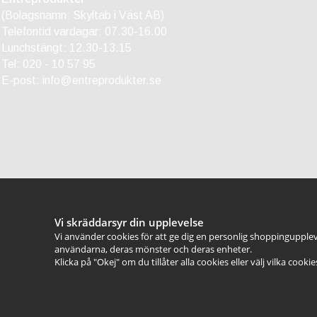
(Bolagsnamn: Skyltab i Väst AB)
Telefontid vardagar: 07.30-16.00
Lunchstängt: 12.30-13.15
Tel:
020 - 10 57 95
E-post:
info@entreprodukter.se
Vi skräddarsyr din upplevelse
Vi använder cookies för att ge dig en personlig shoppingupplev
användarna, deras mönster och deras enheter.
Klicka på "Okej" om du tillåter alla cookies eller välj vilka cooki