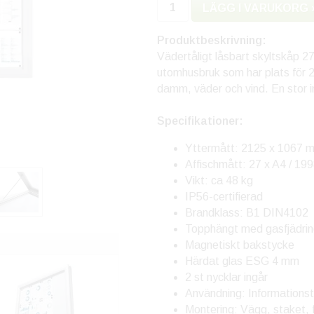
LÄGG I VARUKORG 
Produktbeskrivning:
Vädertåligt låsbart skyltskåp 27
utomhusbruk som har plats för 27
damm, väder och vind. En stor i
Specifikationer:
Yttermått: 2125 x 1067 
Affischmått: 27 x A4 / 1
Vikt: ca 48 kg
IP56-certifierad
Brandklass: B1 DIN4102
Topphängt med gasfjädri
Magnetiskt bakstycke
Härdat glas ESG 4 mm
2 st nycklar ingår
Användning: Informationst
Montering: Vägg, staket, 