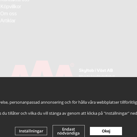
Köpvillkor
Om oss
Artiklar
else, personanpassad annonsering och för hålla våra webbplatser tillförlitli
es du tillåter och vilka du vill stänga av genom att klicka på "Inställningar" ne
Endast
Inställningar
Okej
nödvändiga