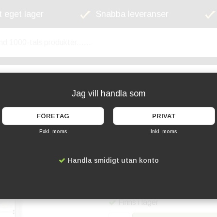
 eget lager
Snabba leveranser
kyltskåp
Lekplats
Cykelställ
Griffel
Jag vill handla som
FÖRETAG
PRIVAT
Exkl. moms
Inkl. moms
Vädertåligt Låsbar
Handla smidigt utan konto
Artikelnummer:
SD-SCT27XA
9 459 kr
Finns i lager