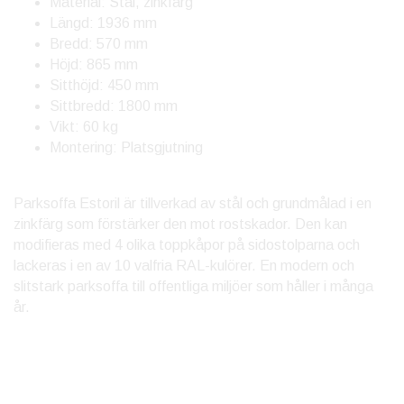
Material: Stål, zinkfärg
Längd: 1936 mm
Bredd: 570 mm
Höjd: 865 mm
Sitthöjd: 450 mm
Sittbredd: 1800 mm
Vikt: 60 kg
Montering: Platsgjutning
Parksoffa Estoril är tillverkad av stål och grundmålad i en
zinkfärg som förstärker den mot rostskador. Den kan
modifieras med 4 olika toppkåpor på sidostolparna och
lackeras i en av 10 valfria RAL-kulörer. En modern och
slitstark parksoffa till offentliga miljöer som håller i många
år.