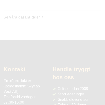
Se våra garantitider
Kontakt
Handla tryggt
hos oss
Entréprodukter
(Bolagsnamn: Skyltab i
Online sedan 2009
Väst AB)
Stort eget lager
Telefontid vardagar:
Snabba leveranser
07.30-16.00
Faktura 30 dagar