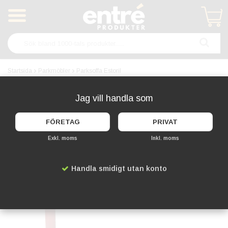
Produkten har blivit tillagd i varukorgen
Startsida
Parkmöbler
Parksoffa Estoril
FLERA FÄRGER
Jag vill handla som
FÖRETAG
PRIVAT
Exkl. moms
Inkl. moms
Handla smidigt utan konto