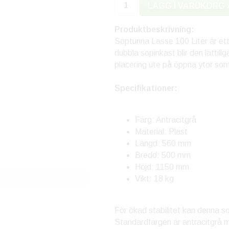
LÄGG I VARUKORG 
Produktbeskrivning:
Soptunna Lasse 100 Liter är ett 
dubbla sopinkast blir den lättill
placering ute på öppna ytor som 
Specifikationer:
Färg: Antracitgrå
Material: Plast
Längd: 560 mm
Bredd: 500 mm
Höjd: 1150 mm
Vikt: 18 kg
För ökad stabilitet kan denna s
Standardfärgen är antracitgrå me