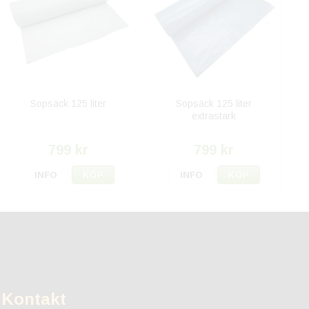
Sopsäck 125 liter
Sopsäck 125 liter
extrastark
799 kr
799 kr
INFO
KÖP
INFO
KÖP
Kontakt