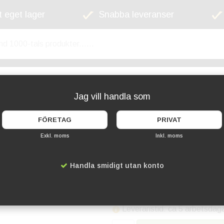
 eget lager
Snabba leveranser
kyltskåp
Lekplats
Cykelställ
Griffel
Jag vill handla som
FÖRETAG
PRIVAT
Exkl. moms
Inkl. moms
Soptunna Lasse 10
Handla smidigt utan konto
Artikelnummer:
HK-514100
6 239 kr
Leveranstid: ca 5 arbetsdag