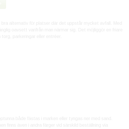
»
bra alternativ för platser där det uppstår mycket avfall. Med
gänglig oavsett varifrån man närmar sig. Det möjliggör en friare
torg, parkeringar eller entréer.
optunna både fästas i marken eller tyngas ner med sand.
n finns även i andra färger vid särskild beställning via