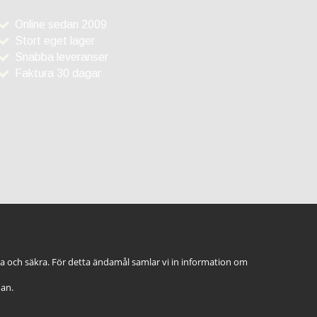
Online sedan 2009
Stort eget lager
Snabba leveranser
Faktura 30 dagar
ga och säkra. För detta ändamål samlar vi in information om
dan.