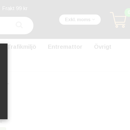
Frakt 99 kr
Exkl. moms
Trafikmiljö
Entremattor
Övrigt
0 L
ar