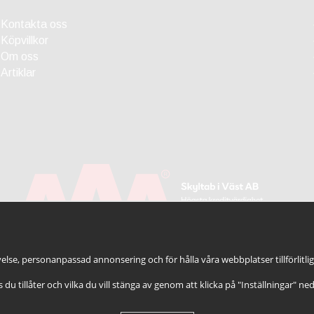
Kontakta oss
Köpvillkor
Om oss
Artiklar
else, personanpassad annonsering och för hålla våra webbplatser tillförlitli
es du tillåter och vilka du vill stänga av genom att klicka på "Inställningar" ne