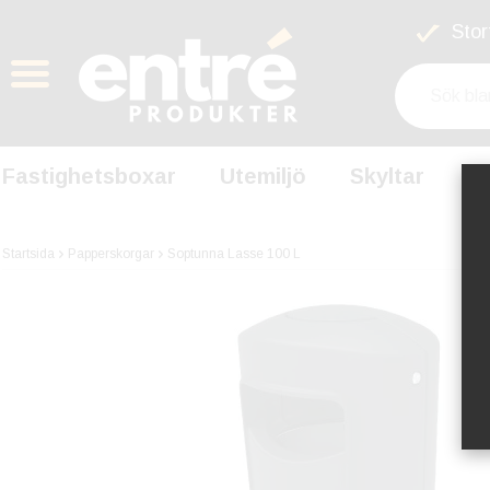
Stort
Fastighetsboxar
Utemiljö
Skyltar
S
Startsida
Papperskorgar
Soptunna Lasse 100 L