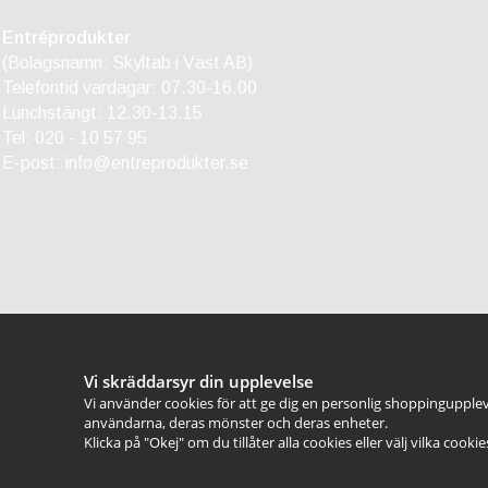
Entréprodukter
(Bolagsnamn: Skyltab i Väst AB)
Telefontid vardagar: 07.30-16.00
Lunchstängt: 12.30-13.15
Tel:
020 - 10 57 95
E-post:
info@entreprodukter.se
Vi skräddarsyr din upplevelse
Vi använder cookies för att ge dig en personlig shoppingupplev
användarna, deras mönster och deras enheter.
Klicka på "Okej" om du tillåter alla cookies eller välj vilka cooki