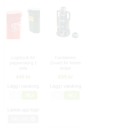
Logotryck för
Fundament
papperskorg 1
(Svart) för 60mm
sida
stolpe
449 kr
699 kr
Lägg i varukorg
Lägg i varukorg
JA
NEJ
JA
NEJ
Ladda upp logo
VÄLJ FIL