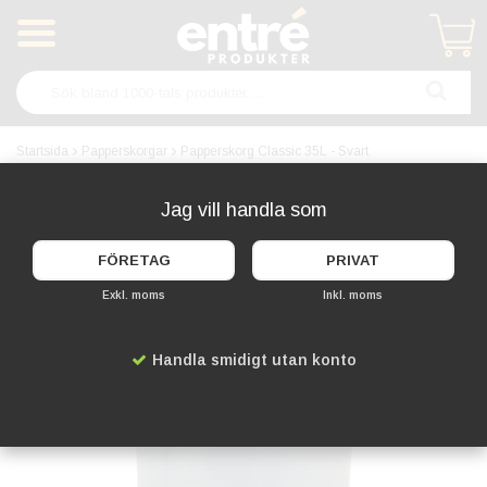
Produkten har blivit tillagd i varukorgen
Startsida
Papperskorgar
Papperskorg Classic 35L - Svart
Jag vill handla som
FÖRETAG
PRIVAT
Exkl. moms
Inkl. moms
Handla smidigt utan konto