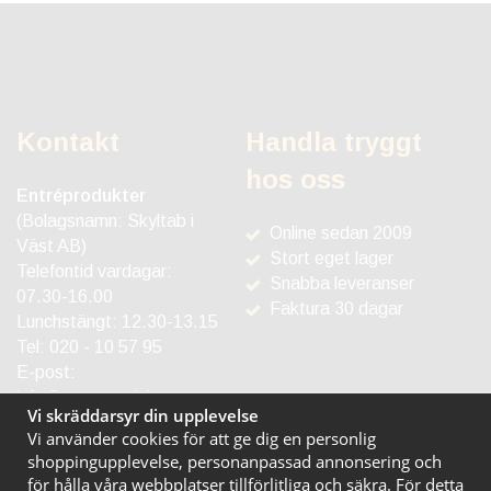
Kontakt
Handla tryggt
hos oss
Entréprodukter
(Bolagsnamn: Skyltab i
Online sedan 2009
Väst AB)
Stort eget lager
Telefontid vardagar:
Snabba leveranser
07.30-16.00
Faktura 30 dagar
Lunchstängt: 12.30-13.15
Tel:
020 - 10 57 95
E-post:
info@entreprodukter.se
Vi skräddarsyr din upplevelse
Vi använder cookies för att ge dig en personlig
shoppingupplevelse, personanpassad annonsering och
för hålla våra webbplatser tillförlitliga och säkra. För detta