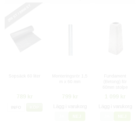
250 ST / 8000 ST
Sopsäck 60 liter
Monteringsrör 1,5
Fundament
m x 60 mm
(Betong) för
60mm stolpe
789 kr
799 kr
1 099 kr
Lägg i varukorg
Lägg i varukorg
INFO
KÖP
JA
NEJ
JA
NEJ