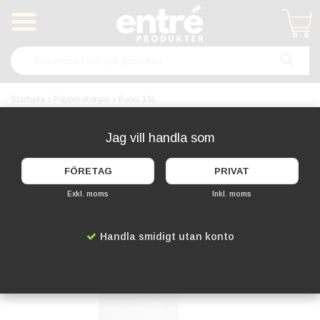
Produkten har blivit tillagd i varukorgen
Startsida
Papperskorgar
Basic 15L
FLERA FÄRGER
Jag vill handla som
FÖRETAG
PRIVAT
Exkl. moms
Inkl. moms
Handla smidigt utan konto