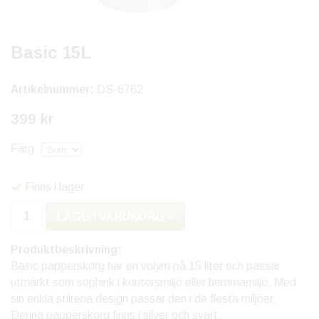
Basic 15L
Artikelnummer:
DS-6762
399 kr
Färg
Finns i lager
LÄGG I VARUKORG »
Produktbeskrivning:
Basic papperskorg har en volym på 15 liter och passar
utmärkt som sophink i kontorsmiljö eller hemmamiljö. Med
sin enkla stilrena design passar den i de flesta miljöer.
Denna papperskorg finns i silver och svart.