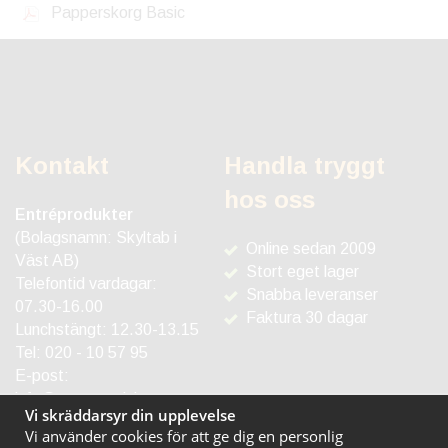
Papperskorg Basic
Kontakt
Handla tryggt
hos oss
Entréprodukter
(Bolagsnamn: Skyltab i
Online sedan 2009
Väst AB)
Stort eget lager
Telefontid vardagar:
Snabba leveranser
07.30-16.00
Faktura 30 dagar
Lunchstängt: 12.30-13.15
Tel:
020 - 10 57 95
E-post:
info@entreprodukter.se
Vi skräddarsyr din upplevelse
Vi använder cookies för att ge dig en personlig