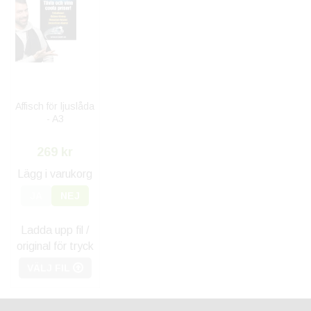
Affisch för ljuslåda
- A3
269 kr
Lägg i varukorg
JA
NEJ
Ladda upp fil /
original för tryck
VÄLJ FIL