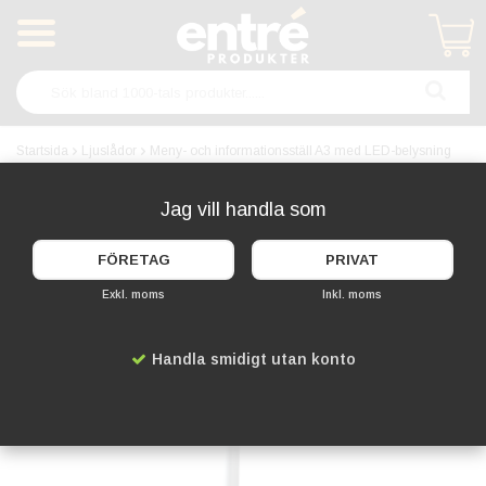
Produkten har blivit tillagd i varukorgen
Startsida
Ljuslådor
Meny- och informationsställ A3 med LED-belysning
Jag vill handla som
LED
FÖRETAG
PRIVAT
Exkl. moms
Inkl. moms
Handla smidigt utan konto