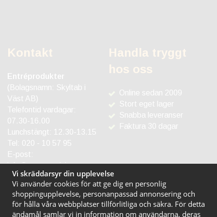
Kontakt
Handla tryggt
hos oss
Entréprodukter
(Bolagsnamn: Skyltab i
Online sedan 2009
Väst AB)
Stort eget lager
Telefontid vardagar:
Snabba leveranser
07.30-16.00
Faktura 30 dagar
Lunchstängt: 12.30-13.15
Tel:
020 - 10 57 95
E-post:
info@entreprodukter.se
Vi skräddarsyr din upplevelse
Vi använder cookies för att ge dig en personlig
shoppingupplevelse, personanpassad annonsering och
för hålla våra webbplatser tillförlitliga och säkra. För detta
ändamål samlar vi in information om användarna, deras