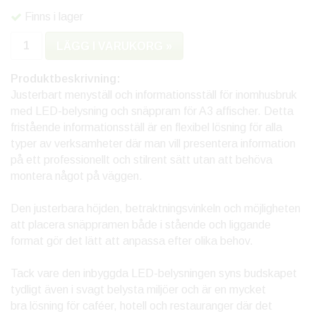
Finns i lager
LÄGG I VARUKORG »
Produktbeskrivning:
Justerbart menyställ och informationsställ för inomhusbruk
med LED-belysning och snäppram för A3 affischer. Detta
fristående informationsställ är en flexibel lösning för alla
typer av verksamheter där man vill presentera information
på ett professionellt och stilrent sätt utan att behöva
montera något på väggen.
Den justerbara höjden, betraktningsvinkeln och möjligheten
att placera snäppramen både i stående och liggande
format gör det lätt att anpassa efter olika behov.
Tack vare den inbyggda LED-belysningen syns budskapet
tydligt även i svagt belysta miljöer och är en mycket
bra lösning för caféer, hotell och restauranger där det