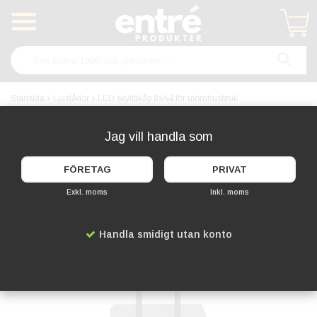
Produkten har blivit tillagd i varukorgen
Startsida
Ljuslådor
LED skyltskåp 8xA4 för utomhusbruk
Jag vill handla som
LED
FÖRETAG
PRIVAT
Exkl. moms
Inkl. moms
Handla smidigt utan konto