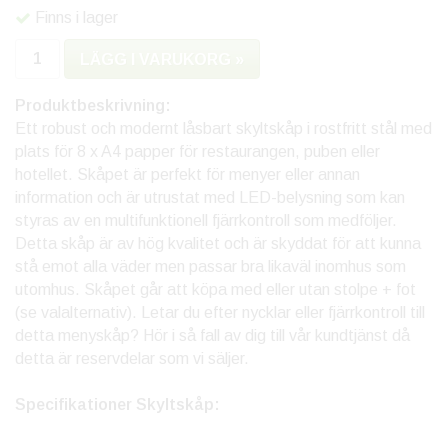
Finns i lager
LÄGG I VARUKORG »
Produktbeskrivning:
Ett robust och modernt låsbart skyltskåp i rostfritt stål med
plats för 8 x A4 papper för restaurangen, puben eller
hotellet. Skåpet är perfekt för menyer eller annan
information och är utrustat med LED-belysning som kan
styras av en multifunktionell fjärrkontroll som medföljer.
Detta skåp är av hög kvalitet och är skyddat för att kunna
stå emot alla väder men passar bra likaväl inomhus som
utomhus. Skåpet går att köpa med eller utan stolpe + fot
(se valalternativ). Letar du efter nycklar eller fjärrkontroll till
detta menyskåp? Hör i så fall av dig till vår kundtjänst då
detta är reservdelar som vi säljer.
Specifikationer Skyltskåp: