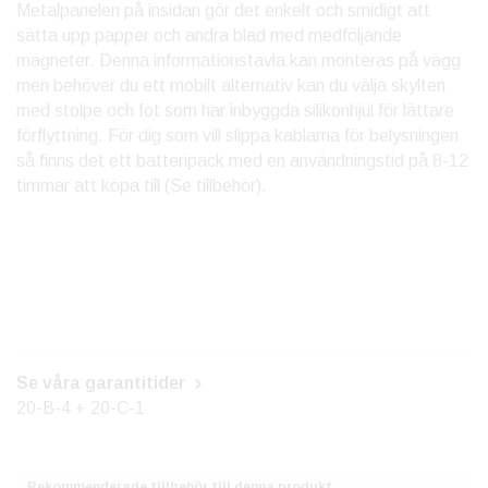
Metalpanelen på insidan gör det enkelt och smidigt att
sätta upp papper och andra blad med medföljande
magneter. Denna informationstavla kan monteras på vägg
men behöver du ett mobilt alternativ kan du välja skylten
med stolpe och fot som har inbyggda silikonhjul för lättare
förflyttning. För dig som vill slippa kablarna för belysningen
så finns det ett batteripack med en användningstid på 8-12
timmar att köpa till (Se tillbehör).
Se våra garantitider
20-B-4 + 20-C-1
Rekommenderade tillbehör till denna produkt