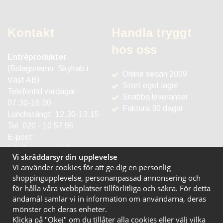
Kontakt
Handla tryggt
hos oss
Entréprodukter
(Bolagsnamn: Skyltab i
Online sedan 2009
Väst AB)
Stort eget lager
Telefontid vardagar:
Snabba leveranser
07.30-16.00
Faktura 30 dagar
Lunchstängt: 12.30-13.15
Tel:
020 - 10 57 95
E-post:
info@entreprodukter.se
Vi skräddarsyr din upplevelse
Vi använder cookies för att ge dig en personlig
shoppingupplevelse, personanpassad annonsering och
för hålla våra webbplatser tillförlitliga och säkra. För detta
ändamål samlar vi in information om användarna, deras
mönster och deras enheter.
Klicka på "Okej" om du tillåter alla cookies eller välj vilka