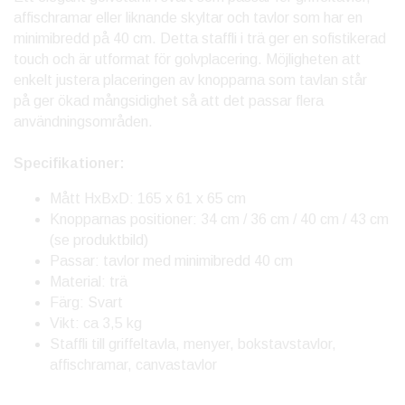
affischramar eller liknande skyltar och tavlor som har en
minimibredd på 40 cm. Detta staffli i trä ger en sofistikerad
touch och är utformat för golvplacering. Möjligheten att
enkelt justera placeringen av knopparna som tavlan står
på ger ökad mångsidighet så att det passar flera
användningsområden.
Specifikationer:
Mått HxBxD: 165 x 61 x 65 cm
Knopparnas positioner: 34 cm / 36 cm / 40 cm / 43 cm
(se produktbild)
Passar: tavlor med minimibredd 40 cm
Material: trä
Färg: Svart
Vikt: ca 3,5 kg
Staffli till griffeltavla, menyer, bokstavstavlor,
affischramar, canvastavlor