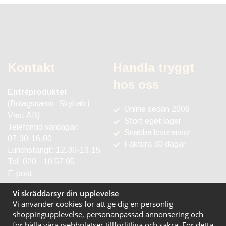
Kontakt
Handla tryggt
hos oss
Entréprodukter
(Bolagsnamn: Skyltab i
Online sedan 2009
Väst AB)
Stort eget lager
Telefontid vardagar:
Snabba leveranser
07.30-16.00
Faktura 30 dagar
Lunchstängt: 12.30-13.15
Tel:
020 - 10 57 95
E-post:
info@entreprodukter.se
Vi skräddarsyr din upplevelse
Vi använder cookies för att ge dig en personlig
shoppingupplevelse, personanpassad annonsering och
för hålla våra webbplatser tillförlitliga och säkra. För detta