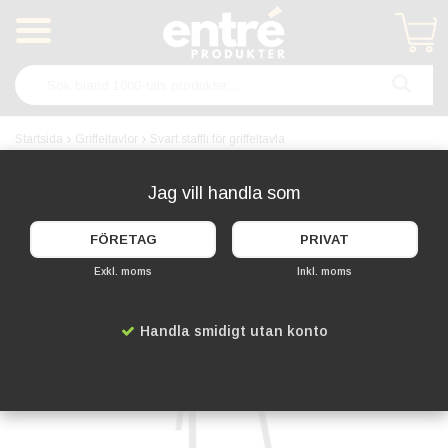
Produkten har blivit tillagd i varukorgen
Startsida
Griffeltavlor
Svart staffli för griffeltavla
Jag vill handla som
FÖRETAG
PRIVAT
Exkl. moms
Inkl. moms
Handla smidigt utan konto