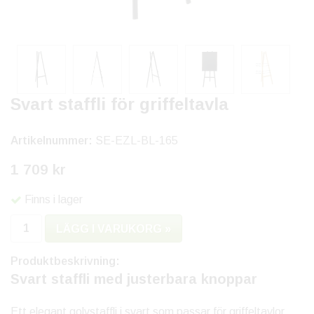
Svart staffli för griffeltavla
Artikelnummer:
SE-EZL-BL-165
1 709 kr
Finns i lager
LÄGG I VARUKORG »
Produktbeskrivning:
Svart staffli med justerbara knoppar
Ett elegant golvstaffli i svart som passar för griffeltavlor,