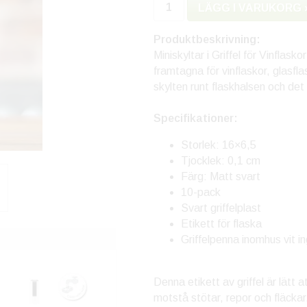
LÄGG I VARUKORG 
Produktbeskrivning:
Miniskyltar i Griffel för Vinflas
framtagna för vinflaskor, glasfl
skylten runt flaskhalsen och det b
Specifikationer:
Storlek: 16×6,5
Tjocklek: 0,1 cm
Färg: Matt svart
10-pack
Svart griffelplast
Etikett för flaska
Griffelpenna inomhus vit i
Denna etikett av griffel är lätt
motstå stötar, repor och fläckar. 