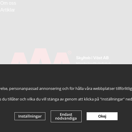
Om oss
Artiklar
else, personanpassad annonsering och för hålla våra webbplatser tillförlitli
es du tillåter och vilka du vill stänga av genom att klicka på "Inställningar" ne
Endast
Inställningar
Okej
nödvändiga