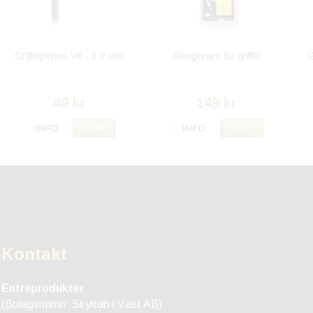
Griffelpenna Vit - 1-2 mm
Rengörare för griffel
G
49 kr
149 kr
INFO
KÖP
INFO
KÖP
Kontakt
Entréprodukter
(Bolagsnamn: Skyltab i Väst AB)