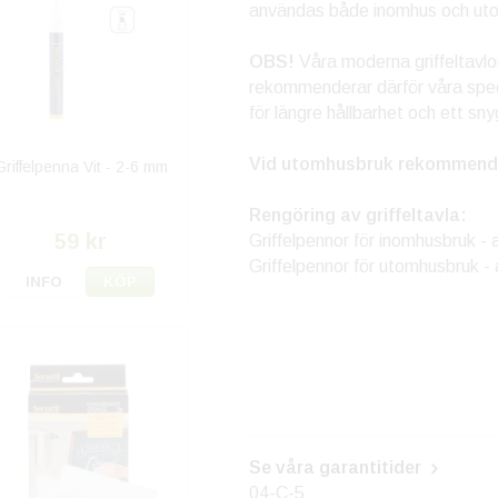
användas både inomhus och ut
OBS!
Våra moderna griffeltavlor,
rekommenderar därför våra speci
för längre hållbarhet och ett sny
Vid utomhusbruk rekommende
Griffelpenna Vit - 2-6 mm
Rengöring av griffeltavla:
59 kr
Griffelpennor för inomhusbruk - 
Griffelpennor för utomhusbruk - a
INFO
KÖP
Se våra garantitider
04-C-5