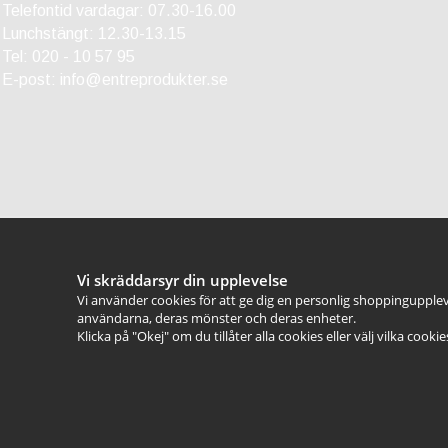
Telefontid vardagar: 07.30-16.00
Lunchstängt: 12.30-13.15
Tel:
020 - 10 57 95
E-post:
info@entreprodukter.se
Vi skräddarsyr din upplevelse
Vi använder cookies för att ge dig en personlig shoppingupplev
användarna, deras mönster och deras enheter.
Klicka på "Okej" om du tillåter alla cookies eller välj vilka cooki