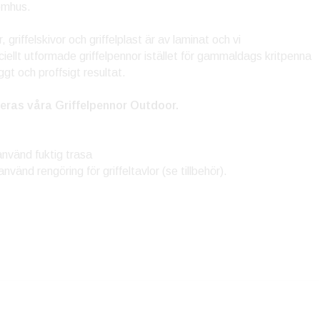
omhus.
 griffelskivor och griffelplast är av laminat och vi
ellt utformade griffelpennor istället för gammaldags kritpenna
ggt och proffsigt resultat.
ras våra Griffelpennor Outdoor.
använd fuktig trasa
nvänd rengöring för griffeltavlor (se tillbehör).