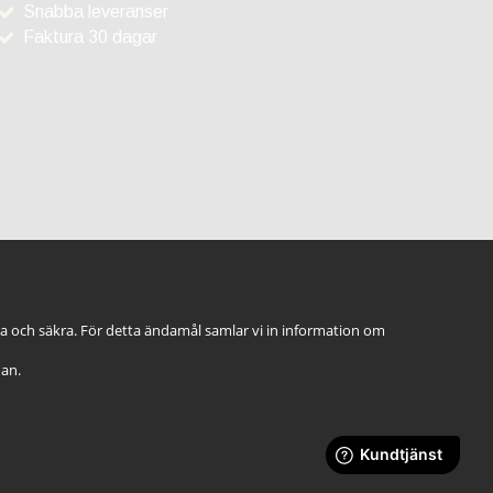
Snabba leveranser
Faktura 30 dagar
ga och säkra. För detta ändamål samlar vi in information om
dan.