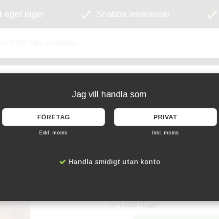
 eget lager
Snabba leveranser
kyltskåp
Lekplats
Cykelställ
Griffel
Jag vill handla som
FÖRETAG
PRIVAT
Exkl. moms
Inkl. moms
Miniskyltar i griffe
Handla smidigt utan konto
Artikelnummer:
SE-TAG-BO-
109 kr
Finns i lager