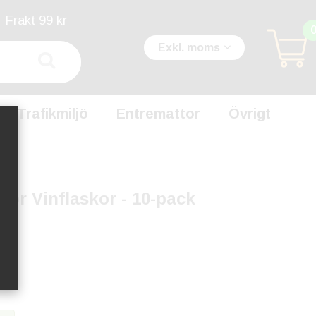
Frakt 99 kr
Exkl. moms
Trafikmiljö
Entremattor
Övrigt
l för Vinflaskor - 10-pack
WT