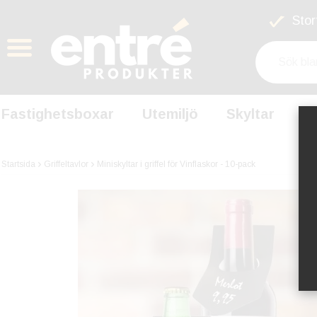
Stort
Fastighetsboxar
Utemiljö
Skyltar
S
Startsida
Griffeltavlor
Miniskyltar i griffel för Vinflaskor - 10-pack