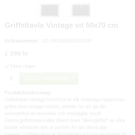
Griffeltavla Vintage vit 50x70 cm
Artikelnummer:
UD-GKRB0060X5070P
1 299 kr
Finns i lager
LÄGG I VARUKORG »
Produktbeskrivning:
Griffeltavla Vintage 50x70cm är vår charmiga menytavla i
griffel med vintage-känsla, perfekt för att ge din
verksamhet en autentisk och nostalgisk touch.
Denna griffeltavla kallas ibland även "Menygriffel" av våra
kunder eftersom den är perfekt för att skriva upp
menyer. Griffelskylten är dubbelsidig och kan användas för