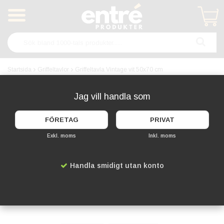
Produkten har blivit tillagd i varukorgen
Startsida
Griffeltavlor
Griffeltavla Vintage vit 50x70 cm
Jag vill handla som
FÖRETAG
PRIVAT
Exkl. moms
Inkl. moms
Handla smidigt utan konto