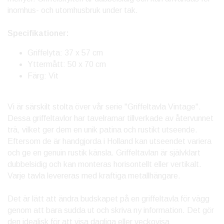
inomhus- och utomhusbruk under tak.
Specifikationer:
Griffelyta: 37 x 57 cm
Yttermått: 50 x 70 cm
Färg: Vit
Vi är särskilt stolta över vår serie "Griffeltavla Vintage".
Dessa griffeltavlor har tavelramar tillverkade av återvunnet
trä, vilket ger dem en unik patina och rustikt utseende.
Eftersom de är handgjorda i Holland kan utseendet variera
och ge en genuin rustik känsla. Griffeltavlan är självklart
dubbelsidig och kan monteras horisontellt eller vertikalt.
Varje tavla levereras med kraftiga metallhängare.
Det är lätt att ändra budskapet på en griffeltavla för vägg
genom att bara sudda ut och skriva ny information. Det gör
den idealisk för att visa dagliga eller veckovisa