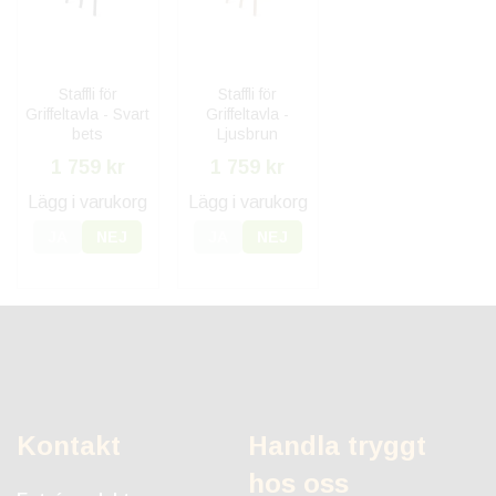
Staffli för
Staffli för
Griffeltavla - Svart
Griffeltavla -
bets
Ljusbrun
1 759 kr
1 759 kr
Lägg i varukorg
Lägg i varukorg
JA
NEJ
JA
NEJ
Kontakt
Handla tryggt
hos oss