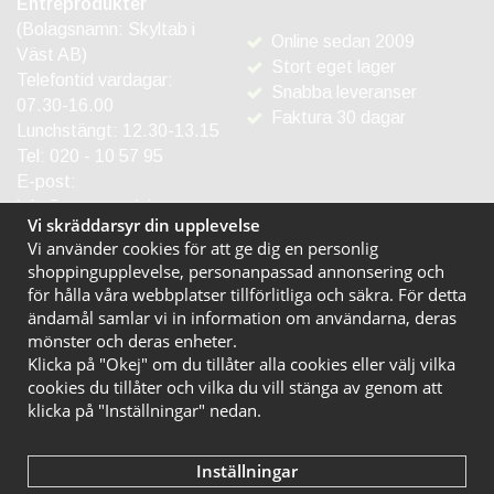
Entréprodukter
(Bolagsnamn: Skyltab i
Online sedan 2009
Väst AB)
Stort eget lager
Telefontid vardagar:
Snabba leveranser
07.30-16.00
Faktura 30 dagar
Lunchstängt: 12.30-13.15
Tel:
020 - 10 57 95
E-post:
info@entreprodukter.se
Vi skräddarsyr din upplevelse
Vi använder cookies för att ge dig en personlig
shoppingupplevelse, personanpassad annonsering och
för hålla våra webbplatser tillförlitliga och säkra. För detta
ändamål samlar vi in information om användarna, deras
mönster och deras enheter.
Klicka på "Okej" om du tillåter alla cookies eller välj vilka
cookies du tillåter och vilka du vill stänga av genom att
klicka på "Inställningar" nedan.
Inställningar