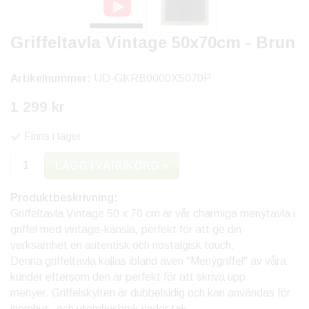
Griffeltavla Vintage 50x70cm - Brun
Artikelnummer:
UD-GKRB0000X5070P
1 299 kr
Finns i lager
LÄGG I VARUKORG »
Produktbeskrivning:
Griffeltavla Vintage 50 x 70 cm är vår charmiga menytavla i
griffel med vintage-känsla, perfekt för att ge din
verksamhet en autentisk och nostalgisk touch.
Denna griffeltavla kallas ibland även "Menygriffel" av våra
kunder eftersom den är perfekt för att skriva upp
menyer. Griffelskylten är dubbelsidig och kan användas för
inomhus- och utomhusbruk under tak.