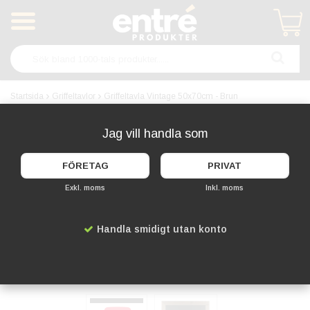
Produkten har blivit tillagd i varukorgen
Startsida
Griffeltavlor
Griffeltavla Vintage 50x70cm - Brun
Jag vill handla som
FÖRETAG
PRIVAT
Exkl. moms
Inkl. moms
Handla smidigt utan konto