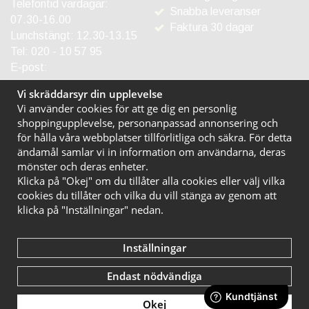
Telefontid vardagar:
Snabba leveranser
07.30-16.00
Faktura 30 dagar
Lunchstängt: 12.30-13.15
Tel:
020 - 10 57 95
E-post:
info@entreprodukter.se
Vi skräddarsyr din upplevelse
Vi använder cookies för att ge dig en personlig
shoppingupplevelse, personanpassad annonsering och
för hålla våra webbplatser tillförlitliga och säkra. För detta
ändamål samlar vi in information om användarna, deras
mönster och deras enheter.
Klicka på "Okej" om du tillåter alla cookies eller välj vilka
cookies du tillåter och vilka du vill stänga av genom att
klicka på "Inställningar" nedan.
Inställningar
Endast nödvändiga
Okej