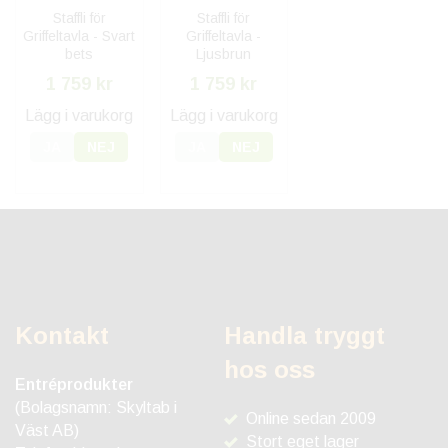
Staffli för
Staffli för
Griffeltavla - Svart
Griffeltavla -
bets
Ljusbrun
1 759 kr
1 759 kr
Lägg i varukorg
Lägg i varukorg
JA
NEJ
JA
NEJ
Kontakt
Handla tryggt
hos oss
Entréprodukter
(Bolagsnamn: Skyltab i
Online sedan 2009
Väst AB)
Stort eget lager