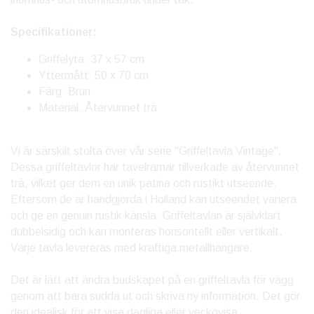
Specifikationer:
Griffelyta: 37 x 57 cm
Yttermått: 50 x 70 cm
Färg: Brun
Material. Återvunnet trä
Vi är särskilt stolta över vår serie "Griffeltavla Vintage".
Dessa griffeltavlor har tavelramar tillverkade av återvunnet
trä, vilket ger dem en unik patina och rustikt utseende.
Eftersom de är handgjorda i Holland kan utseendet variera
och ge en genuin rustik känsla. Griffeltavlan är självklart
dubbelsidig och kan monteras horisontellt eller vertikalt.
Varje tavla levereras med kraftiga metallhängare.
Det är lätt att ändra budskapet på en griffeltavla för vägg
genom att bara sudda ut och skriva ny information. Det gör
den idealisk för att visa dagliga eller veckovisa