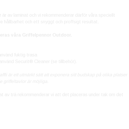
r är av laminat och vi rekommenderar därför våra speciellt
re hållbarhet och ett snyggt och proffsigt resultat.
ras våra Griffelpennor Outdoor.
använd fuktig trasa
använd Securit® Cleaner (se tillbehör).
taffli är ett utmärkt sätt att exponera sitt budskap på olika platser
 griffeltavlor är möjliga.
rkat av trä rekommenderar vi att det placeras under tak om det