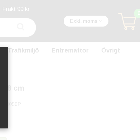
Frakt 99 kr
Exkl. moms
Trafikmiljö
Entremattor
Övrigt
8x38 cm
9X4050P