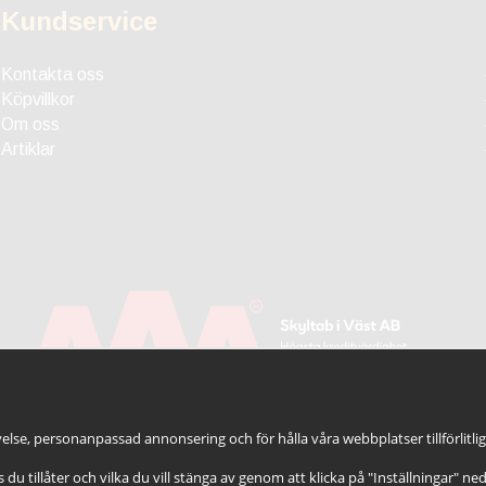
Kundservice
Kontakta oss
Köpvillkor
Om oss
Artiklar
else, personanpassad annonsering och för hålla våra webbplatser tillförlitli
es du tillåter och vilka du vill stänga av genom att klicka på "Inställningar" ne