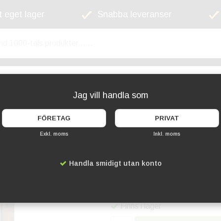
 eget lager
Snabba leveranser
kyltskåp
Lekplats
Cykelställ
Griffel
Jag vill handla som
FÖRETAG
PRIVAT
Exkl. moms
Inkl. moms
Griffeltavla Noir 4
Handla smidigt utan konto
Artikelnummer:
UD-GKRB009
1 199 kr
Finns i lager