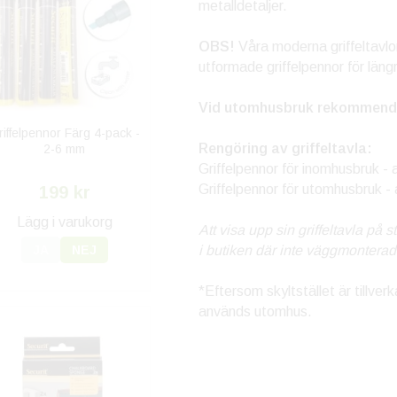
metalldetaljer.
OBS!
Våra moderna griffeltavlo
utformade griffelpennor för läng
Vid utomhusbruk rekommende
riffelpennor Färg 4-pack -
Rengöring av griffeltavla:
2-6 mm
Griffelpennor för inomhusbruk - 
Griffelpennor för utomhusbruk - 
199 kr
Lägg i varukorg
Att visa upp sin griffeltavla på s
JA
NEJ
i butiken där inte väggmonterade
*Eftersom skyltstället är tillve
används utomhus.