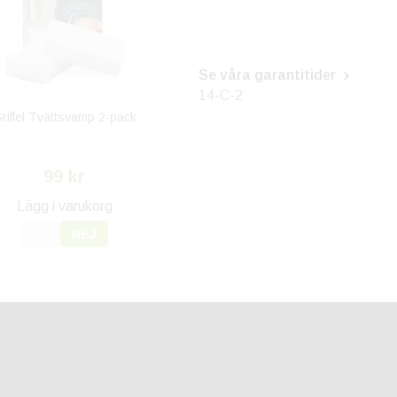
Se våra garantitider
14-C-2
riffel Tvättsvamp 2-pack
99 kr
Lägg i varukorg
JA
NEJ