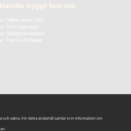
Handla tryggt hos oss
Online sedan 2009
Stort eget lager
Snabba leveranser
Faktura 30 dagar
ga och säkra. För detta ändamål samlar vi in information om
dan.