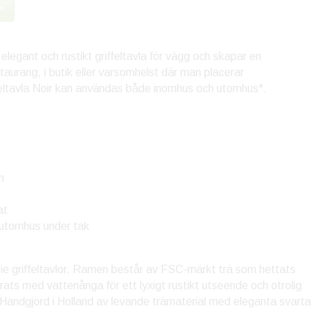
»
 elegant och rustikt griffeltavla för vägg och skapar en
taurang, i butik eller varsomhelst där man placerar
iffeltavla Noir kan användas både inomhus och utomhus*.
m
at
utomhus under tak
serie griffeltavlor. Ramen består av FSC-märkt trä som hettats
rats med vattenånga för ett lyxigt rustikt utseende och otrolig
r. Handgjord i Holland av levande trämaterial med eleganta svarta