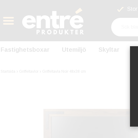
Stort
Fastighetsboxar
Utemiljö
Skyltar
S
Startsida
Griffeltavlor
Griffeltavla Noir 48x38 cm