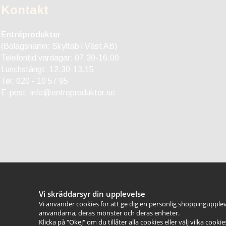
Kontakt
Entréprodukter
(Bolagsnamn: Skyltab i Väst AB)
Telefontid vardagar: 07.30-16.00
Lunchstängt: 12.30-13.15
Tel:
020 - 10 57 95
E-post:
info@entreprodukter.se
Vi skräddarsyr din upplevelse
Vi använder cookies för att ge dig en personlig shoppingupplev
användarna, deras mönster och deras enheter.
Klicka på "Okej" om du tillåter alla cookies eller välj vilka cooki