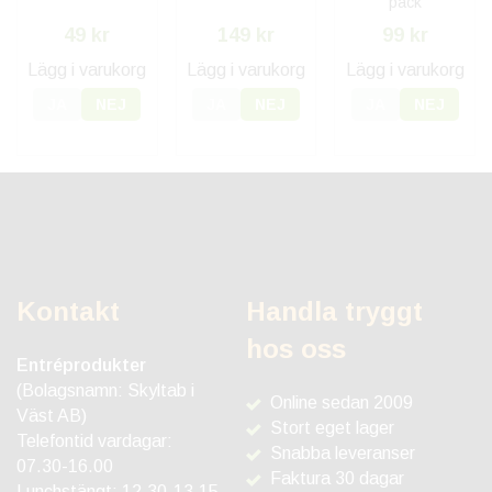
pack
49 kr
149 kr
99 kr
Lägg i varukorg
Lägg i varukorg
Lägg i varukorg
JA
NEJ
JA
NEJ
JA
NEJ
Kontakt
Handla tryggt
hos oss
Entréprodukter
(Bolagsnamn: Skyltab i
Online sedan 2009
Väst AB)
Stort eget lager
Telefontid vardagar:
Snabba leveranser
07.30-16.00
Faktura 30 dagar
Lunchstängt: 12.30-13.15