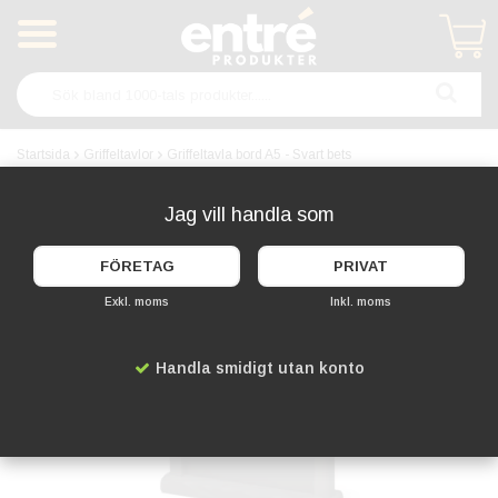
Produkten har blivit tillagd i varukorgen
Startsida
Griffeltavlor
Griffeltavla bord A5 - Svart bets
Jag vill handla som
FÖRETAG
PRIVAT
Exkl. moms
Inkl. moms
Handla smidigt utan konto