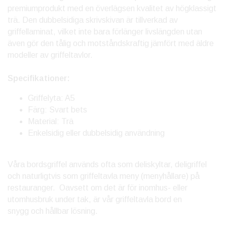
premiumprodukt med en överlägsen kvalitet av högklassigt
trä. Den dubbelsidiga skrivskivan är tillverkad av
griffellaminat, vilket inte bara förlänger livslängden utan
även gör den tålig och motståndskraftig jämfört med äldre
modeller av griffeltavlor.
Specifikationer:
Griffelyta: A5
Färg: Svart bets
Material: Trä
Enkelsidig eller dubbelsidig användning
Våra bordsgriffel används ofta som deliskyltar, deligriffel
och naturligtvis som griffeltavla meny (menyhållare) på
restauranger. Oavsett om det är för inomhus- eller
utomhusbruk under tak, är vår griffeltavla bord en
snygg och hållbar lösning.