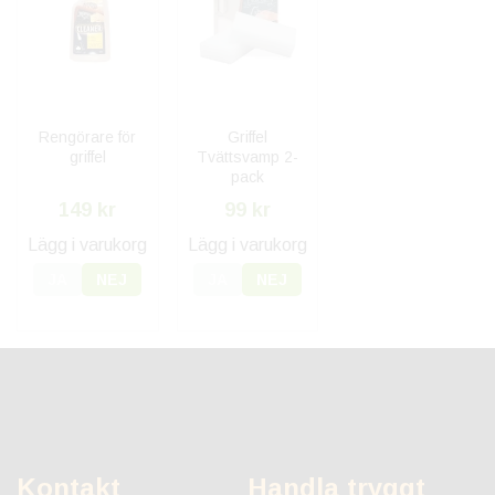
Rengörare för
Griffel
griffel
Tvättsvamp 2-
pack
149 kr
99 kr
Lägg i varukorg
Lägg i varukorg
JA
NEJ
JA
NEJ
Kontakt
Handla tryggt