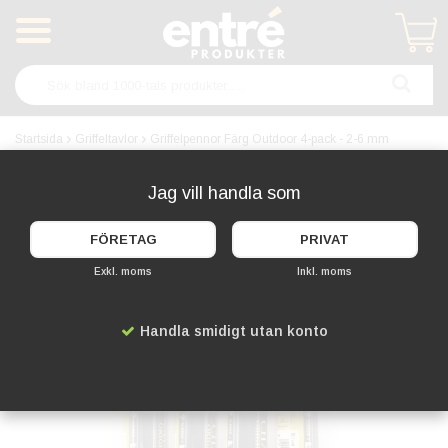
Produkten har blivit tillagd i varukorgen
Startsida
Griffeltavlor
Griffelpennor Färg Outdoor 4-pack - 2-6 mm
OUTDOOR
Jag vill handla som
FÖRETAG
PRIVAT
Exkl. moms
Inkl. moms
Handla smidigt utan konto