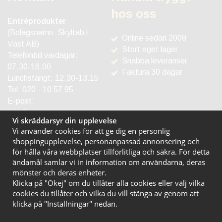
hos oss
Entréprodukter
(Bolagsnamn: Skyltab i
Online sedan 2009
Väst AB)
Stort eget lager
Telefontid vardagar:
Snabba leveranser
07.30-16.00
Faktura 30 dagar
Lunchstängt: 12.30-13.15
Tel:
020 - 10 57 95
E-post:
info@entreprodukter.se
Vi skräddarsyr din upplevelse
Vi använder cookies för att ge dig en personlig
shoppingupplevelse, personanpassad annonsering och
för hålla våra webbplatser tillförlitliga och säkra. För detta
ändamål samlar vi in information om användarna, deras
mönster och deras enheter.
Klicka på "Okej" om du tillåter alla cookies eller välj vilka
cookies du tillåter och vilka du vill stänga av genom att
klicka på "Inställningar" nedan.