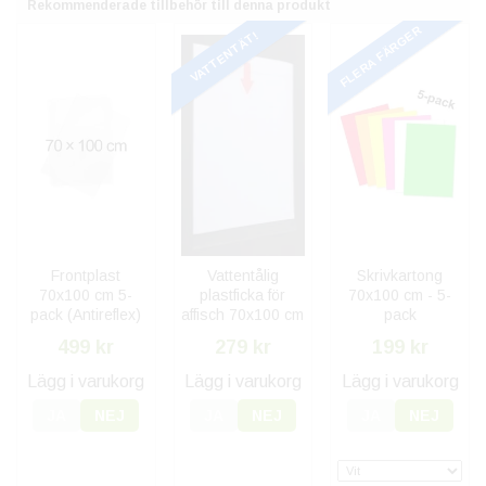
Rekommenderade tillbehör till denna produkt
FLERA FÄRGER
VATTENTÄT!
Frontplast
Vattentålig
Skrivkartong
70x100 cm 5-
plastficka för
70x100 cm - 5-
pack (Antireflex)
affisch 70x100 cm
pack
499 kr
279 kr
199 kr
Lägg i varukorg
Lägg i varukorg
Lägg i varukorg
JA
NEJ
JA
NEJ
JA
NEJ