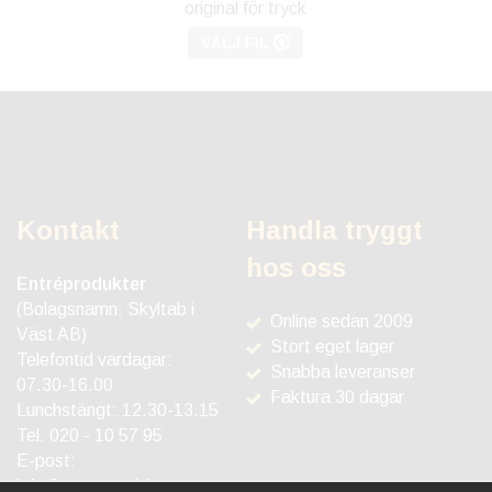
original för tryck
VÄLJ FIL
Kontakt
Handla tryggt
hos oss
Entréprodukter
(Bolagsnamn: Skyltab i
Online sedan 2009
Väst AB)
Stort eget lager
Telefontid vardagar:
Snabba leveranser
07.30-16.00
Faktura 30 dagar
Lunchstängt: 12.30-13.15
Tel:
020 - 10 57 95
E-post:
info@entreprodukter.se