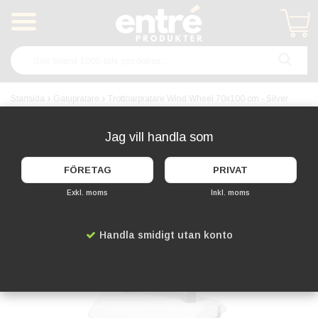
Produkten har blivit tillagd i varukorgen
Startsida
Gatupratare
Trottoarpratare Wind Wheel 70x100 cm - Silver
Jag vill handla som
FÖRETAG
PRIVAT
Exkl. moms
Inkl. moms
Handla smidigt utan konto