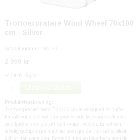
Trottoarpratare Wind Wheel 70x100
cm - Silver
Artikelnummer:
SN-33
2 999 kr
Finns i lager
LÄGG I VARUKORG »
Produktbeskrivning:
Trottoarpratare Wind 70x100 cm är designad för tuffa
förhållanden och har en imponerande livslängd tack vare
sina fjädrar som gör att den svajar i vinden. Enkel och
smidig gatupratare med hjul som gör det lätt att ställa in
och ut den varje dag. Försedd med en plastbalja som du