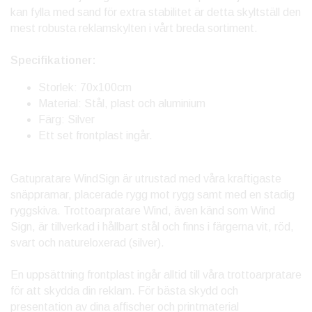
kan fylla med sand för extra stabilitet är detta skyltställ den
mest robusta reklamskylten i vårt breda sortiment.
Specifikationer:
Storlek: 70x100cm
Material:
Stål, plast och aluminium
Färg:
Silver
Ett set frontplast ingår.
Gatupratare WindSign är utrustad med våra kraftigaste
snäppramar, placerade rygg mot rygg samt med en stadig
ryggskiva. Trottoarpratare Wind, även känd som Wind
Sign, är tillverkad i hållbart stål och finns i färgerna vit, röd,
svart och natureloxerad (silver).
En uppsättning frontplast ingår alltid till våra trottoarpratare
för att skydda din reklam. För bästa skydd och
presentation av dina affischer och printmaterial