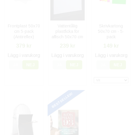
Frontplast 50x70
Vattentålig
Skrivkartong
cm 5-pack
plastficka för
50x70 cm - 5-
(Antireflex)
affisch 50x70 cm
pack
379 kr
239 kr
149 kr
Lägg i varukorg
Lägg i varukorg
Lägg i varukorg
JA
NEJ
JA
NEJ
JA
NEJ
BESTSELLER!