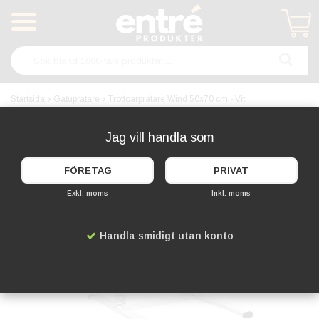
Produkten har blivit tillagd i varukorgen
Startsida
Gatupratare
Trottoarpratare Wind 50x70 cm - Vit
Jag vill handla som
FÖRETAG
PRIVAT
Exkl. moms
Inkl. moms
Handla smidigt utan konto