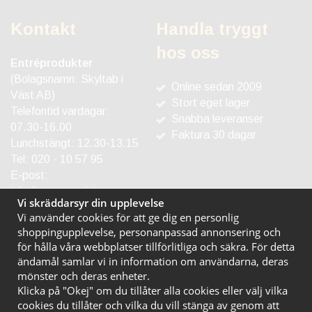
Kontakt
Handla tryggt
hos oss
Entréprodukter
(Bolagsnamn: Skyltab i
Online sedan 2009
Väst AB)
Stort eget lager
Telefontid vardagar:
Snabba leveranser
07.30-16.00
Faktura 30 dagar
Lunchstängt: 12.30-13.15
Tel:
020 - 10 57 95
E-post:
info@entreprodukter.se
Vi skräddarsyr din upplevelse
Vi använder cookies för att ge dig en personlig
shoppingupplevelse, personanpassad annonsering och
för hålla våra webbplatser tillförlitliga och säkra. För detta
ändamål samlar vi in information om användarna, deras
mönster och deras enheter.
Klicka på "Okej" om du tillåter alla cookies eller välj vilka
cookies du tillåter och vilka du vill stänga av genom att