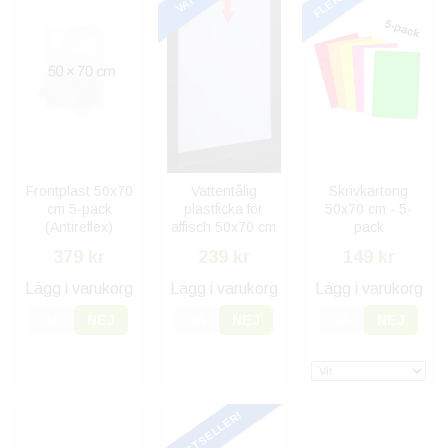
Frontplast 50x70
Vattentålig
Skrivkartong
cm 5-pack
plastficka för
50x70 cm - 5-
(Antireflex)
affisch 50x70 cm
pack
379 kr
239 kr
149 kr
Lägg i varukorg
Lägg i varukorg
Lägg i varukorg
JA
NEJ
JA
NEJ
JA
NEJ
BESTSELLER!