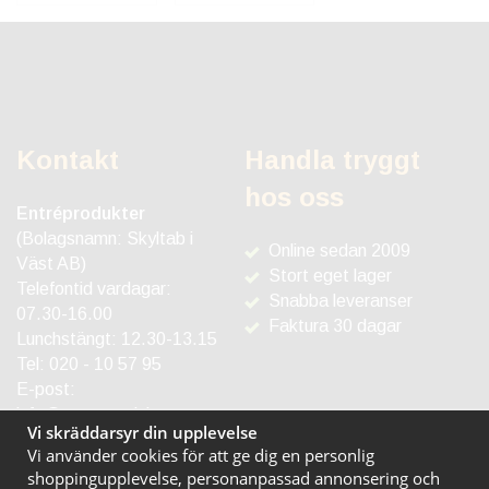
Kontakt
Handla tryggt
hos oss
Entréprodukter
(Bolagsnamn: Skyltab i
Online sedan 2009
Väst AB)
Stort eget lager
Telefontid vardagar:
Snabba leveranser
07.30-16.00
Faktura 30 dagar
Lunchstängt: 12.30-13.15
Tel:
020 - 10 57 95
E-post:
info@entreprodukter.se
Vi skräddarsyr din upplevelse
Vi använder cookies för att ge dig en personlig
shoppingupplevelse, personanpassad annonsering och