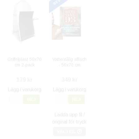
Griffelplast 50x70
Vattentålig affisch
cm 2-pack
- 50x70 cm
179 kr
349 kr
Lägg i varukorg
Lägg i varukorg
JA
NEJ
JA
NEJ
Ladda upp fil /
original för tryck
VÄLJ FIL