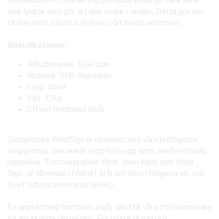
förhållanden och har en imponerande livslängd tack vare
sina fjädrar som gör att den svajar i vinden. Detta gör den
till den mest robusta skylten i vårt breda sortiment.
Specifikationer:
Affischstorlek: 50x70cm
Material: Stål, Aluminium
Färg: Silver
Vikt: 11kg
Ett set frontplast ingår.
Gatupratare WindSign är utrustad med våra kraftigaste
snäppramar, placerade rygg mot rygg samt med en stadig
ryggskiva. Trottoarpratare Wind, även känd som Wind
Sign, är tillverkad i hållbart stål och finns i färgerna vit, röd,
svart och natureloxerad (silver).
En uppsättning frontplast ingår alltid till våra trottoarpratare
för att skydda din reklam. För bästa skydd och