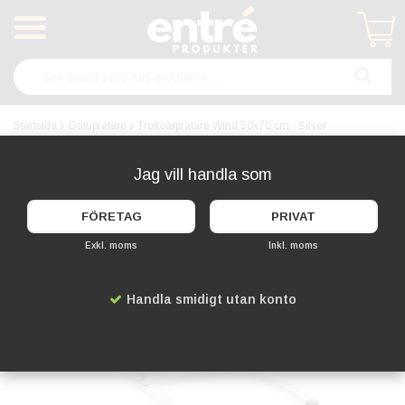
Produkten har blivit tillagd i varukorgen
Startsida
Gatupratare
Trottoarpratare Wind 50x70 cm - Silver
BESTSELLER!
Jag vill handla som
FÖRETAG
PRIVAT
Exkl. moms
Inkl. moms
Handla smidigt utan konto