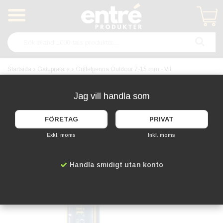
Produkten har blivit tillagd i varukorgen
Startsida
Gatupratare
Griffelpenna Outdoor 7-15 mm - Vit
OUTDOOR
Jag vill handla som
FÖRETAG
PRIVAT
Exkl. moms
Inkl. moms
Handla smidigt utan konto