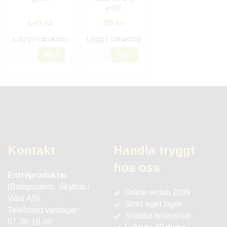
pack
149 kr
99 kr
Lägg i varukorg
Lägg i varukorg
JA
NEJ
JA
NEJ
Kontakt
Handla tryggt
hos oss
Entréprodukter
(Bolagsnamn: Skyltab i
Online sedan 2009
Väst AB)
Stort eget lager
Telefontid vardagar:
Snabba leveranser
07.30-16.00