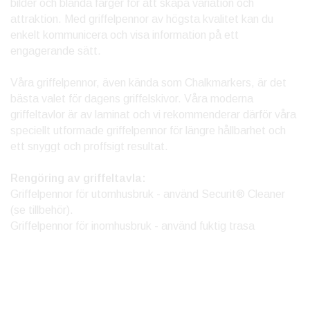
bilder och blanda färger för att skapa variation och
attraktion. Med griffelpennor av högsta kvalitet kan du
enkelt kommunicera och visa information på ett
engagerande sätt.
Våra griffelpennor, även kända som Chalkmarkers, är det
bästa valet för dagens griffelskivor. Våra moderna
griffeltavlor är av laminat och vi rekommenderar därför våra
speciellt utformade griffelpennor för längre hållbarhet och
ett snyggt och proffsigt resultat.
Rengöring av griffeltavla:
Griffelpennor för utomhusbruk - använd Securit® Cleaner
(se tillbehör).
Griffelpennor för inomhusbruk - använd fuktig trasa