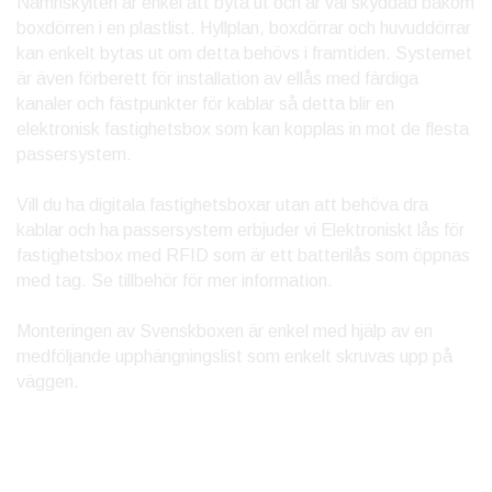
Namnskylten är enkel att byta ut och är väl skyddad bakom
boxdörren i en plastlist. Hyllplan, boxdörrar och huvuddörrar
kan enkelt bytas ut om detta behövs i framtiden. Systemet
är även förberett för installation av ellås med färdiga
kanaler och fästpunkter för kablar så detta blir en
elektronisk fastighetsbox som kan kopplas in mot de flesta
passersystem.
Vill du ha digitala fastighetsboxar utan att behöva dra
kablar och ha passersystem erbjuder vi Elektroniskt lås för
fastighetsbox med RFID som är ett batterilås som öppnas
med tag. Se tillbehör för mer information.
Monteringen av Svenskboxen är enkel med hjälp av en
medföljande upphängningslist som enkelt skruvas upp på
väggen.