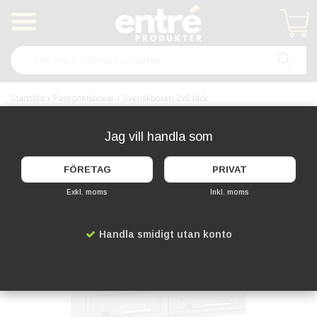
Produkten har blivit tillagd i varukorgen
Startsida
Fastighetsboxar
Svenskboxen 2x6 fack
FLERA FÄRGER
Jag vill handla som
FÖRETAG
PRIVAT
Exkl. moms
Inkl. moms
Handla smidigt utan konto