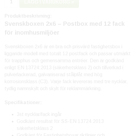
LÄGG I VARUKORG »
Produktbeskrivning:
Svenskboxen 2x6 – Postbox med 12 fack
för inomhusmiljöer
Svenskboxen 2x6 är en bra och prisvärd fastighetsbox i
liggande modell med totalt 12 postfack och passar utmärkt
för trapphus och gemensamma entréer. Den är godkänd
enligt EN 13724:2013 (säkerhetsklass 2) och tillverkad i
pulverlackerad, galvaniserad stålplåt med hög
korrosionsklass (C3). Varje fack levereras med tre nycklar,
tydlig namnskylt och skylt för reklammärkning.
Specifikationer:
3st nycklar/fack ingår
Godkänt resultat för SS-EN 13724:2013
säkerhetsklass 2
Godkänt för Fastighetsboxar riktlinjer och