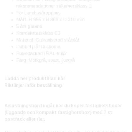
rekommendationer säkerhetsklass 1
För inomhus/trapphus.
Mått: B 955 x H 868 x D 310 mm
5 års garanti
Korrosivitetsklass C3
Material: Galvaniserad stålplåt
Dubbel plåt i luckorna
Pulverlackad i RAL-kulör
Färg: Mörkgrå, svart, ljusgrå
Ladda ner produktblad här
Riktlinjer inför beställning
Avlastningsbord ingår när du köper fastighetsboxar
(liggande och kompakt fastighetsbox) med 7 st
postfack eller fler.