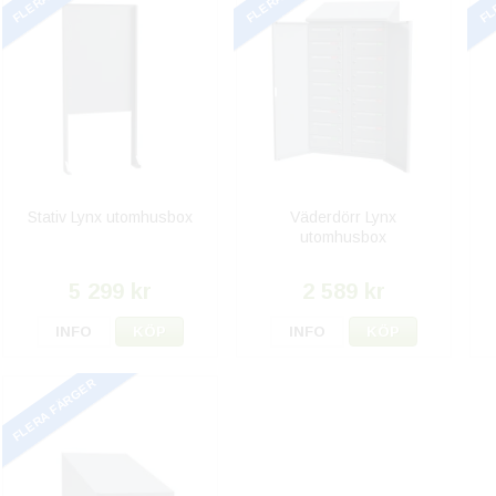
Stativ Lynx utomhusbox
Väderdörr Lynx
utomhusbox
5 299 kr
2 589 kr
INFO
KÖP
INFO
KÖP
FLERA FÄRGER