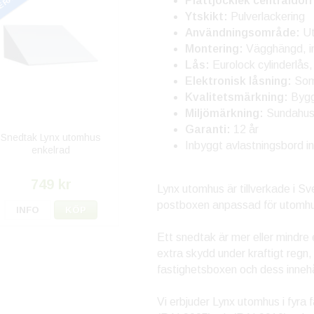
Plåttjocklek centraldörr
Ytskikt:
Pulverlackering
Användningsområde:
Ut
Montering:
Vägghängd, inf
Lås:
Eurolock cylinderlås,
Elektronisk låsning:
Som 
Kvalitetsmärkning:
Bygg
Miljömärkning:
Sundahus
Garanti:
12 år
Snedtak Lynx utomhus
Inbyggt avlastningsbord i
enkelrad
749 kr
Lynx utomhus är tillverkade i Sv
postboxen anpassad för utomhu
INFO
KÖP
Ett snedtak är mer eller mindr
extra skydd under kraftigt regn,
fastighetsboxen och dess innehål
Vi erbjuder Lynx utomhus i fyra 