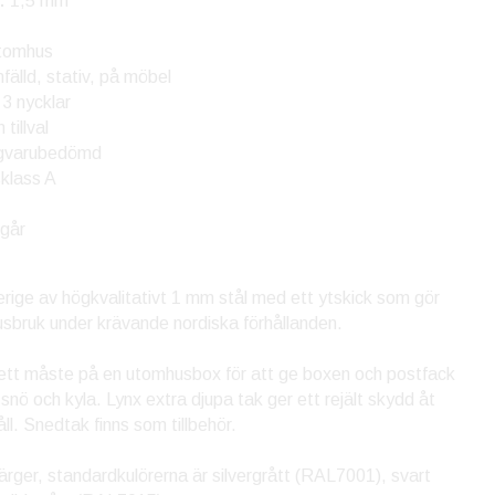
:
1,5 mm
omhus
älld, stativ, på möbel
 3 nycklar
tillval
varubedömd
klass A
ngår
erige av högkvalitativt 1 mm stål med ett ytskick som gör
sbruk under krävande nordiska förhållanden.
e ett måste på en utomhusbox för att ge boxen och postfack
 snö och kyla. Lynx extra djupa tak ger ett rejält skydd åt
l. Snedtak finns som tillbehör.
färger, standardkulörerna är silvergrått (RAL7001), svart