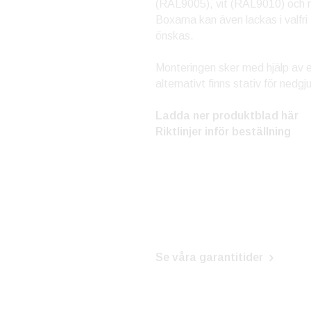
(RAL9005), vit (RAL9010) och 
Boxarna kan även lackas i valf
önskas.
Monteringen sker med hjälp av 
alternativt finns stativ för nedgj
Ladda ner produktblad här
Riktlinjer inför beställning
Se våra garantitider