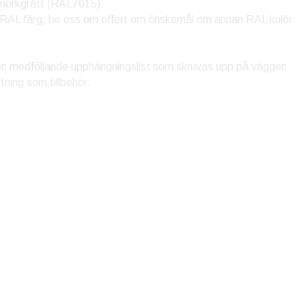
mörkgrått (RAL7015).
ri RAL färg, be oss om offert om önskemål om annan RAL kulör
en medföljande upphängningslist som skruvas upp på väggen
utning som tillbehör.