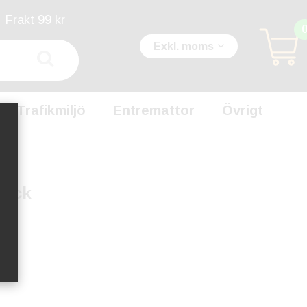
Frakt 99 kr
Exkl. moms
Trafikmiljö
Entremattor
Övrigt
fack
001