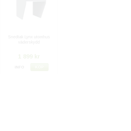
Snedtak Lynx utomhus
väderskydd
1 899 kr
INFO
KÖP