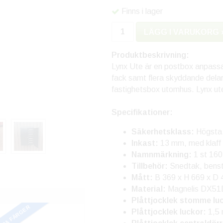
Finns i lager
LÄGG I VARUKORG 
Produktbeskrivning:
Lynx Ute är en postbox anpassad
fack samt flera skyddande delar i
fastighetsbox utomhus. Lynx ute 
Specifikationer:
Säkerhetsklass:
Högsta (
Inkast:
13 mm, med klaff
Namnmärkning:
1 st 160
Tillbehör:
Snedtak, benstat
Mått:
B 369 x H 669 x D
Material:
Magnelis DX5
Plåttjocklek stomme lu
ERA FÄRGER
Plåttjocklek luckor:
1,5