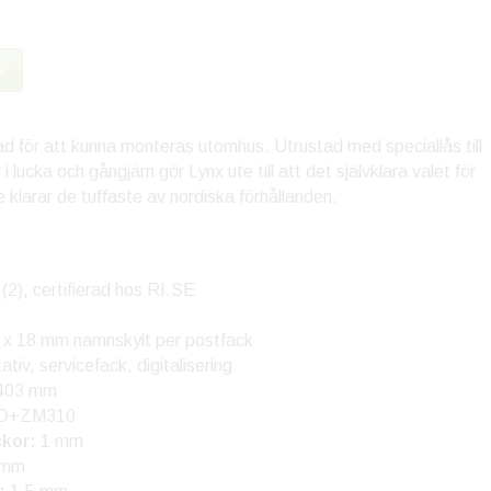
»
 för att kunna monteras utomhus. Utrustad med speciallås till
 lucka och gångjärn gör Lynx ute till att det självklara valet för
klarar de tuffaste av nordiska förhållanden.
2), certifierad hos RI.SE
 x 18 mm namnskylt per postfack
iv, servicefack, digitalisering
 403 mm
1D+ZM310
ckor:
1 mm
 mm