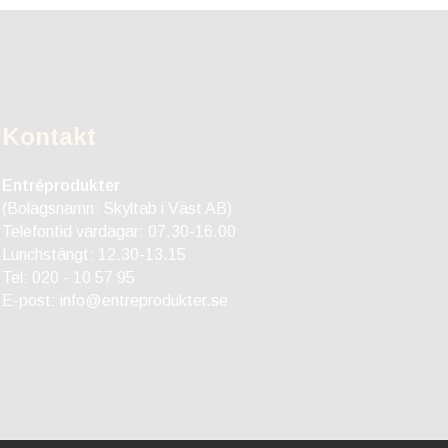
Kontakt
Entréprodukter
(Bolagsnamn: Skyltab i Väst AB)
Telefontid vardagar: 07.30-16.00
Lunchstängt: 12.30-13.15
Tel:
020 - 10 57 95
E-post:
info@entreprodukter.se