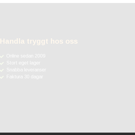
Handla tryggt hos oss
Online sedan 2009
Stort eget lager
Snabba leveranser
Faktura 30 dagar