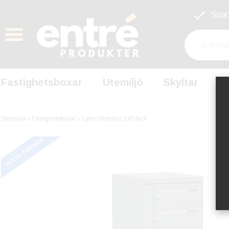
Stort
Fastighetsboxar
Utemiljö
Skyltar
S
Startsida
Fastighetsboxar
Lynx Utomhus 1x5 fack
FLERA FÄRGER