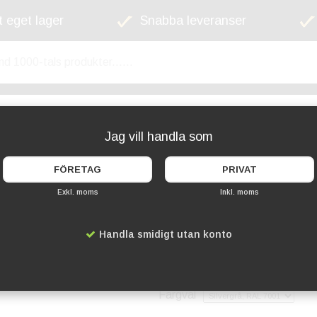
 eget lager
Snabba leveranser
kyltskåp
Lekplats
Cykelställ
Griffel
Jag vill handla som
FÖRETAG
PRIVAT
Exkl. moms
Inkl. moms
Lynx Utomhus 1x5 
Handla smidigt utan konto
Artikelnummer:
BX-LU15G3-7
8 339 kr
Färgval