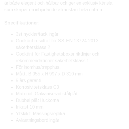
är både elegant och hållbar och ger en exklusiv känsla
som skapar en inbjudande atmosfär i hela entrén.
Specifikationer:
3st nycklar/fack ingår
Godkänt resultat för SS-EN 13724:2013
säkerhetsklass 2
Godkänt för Fastighetsboxar riktlinjer och
rekommendationer säkerhetsklass 1
För inomhus/trapphus.
Mått: B 955 x H 997 x D 310 mm
5 års garanti
Korrosivitetsklass C3
Material: Galvaniserad stålplåt
Dubbel plåt i luckorna
Inkast 10 mm
Ytskikt: Mässingsreplika
Avlastningsbord ingår