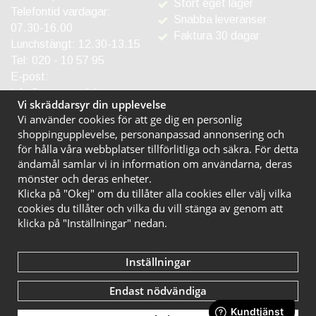
Stort eget lager
Telefontid vardagar:
Snabba leveranser
07.30-16.00
Faktura 30 dagar
Lunchstängt: 12.30-13.15
Tel:
020 - 10 57 95
E-post:
info@entreprodukter.se
Vi skräddarsyr din upplevelse
Vi använder cookies för att ge dig en personlig
shoppingupplevelse, personanpassad annonsering och
för hålla våra webbplatser tillförlitliga och säkra. För detta
ändamål samlar vi in information om användarna, deras
mönster och deras enheter.
Klicka på "Okej" om du tillåter alla cookies eller välj vilka
cookies du tillåter och vilka du vill stänga av genom att
klicka på "Inställningar" nedan.
Inställningar
Endast nödvändiga