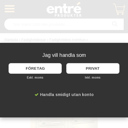
Produkten har blivit tillagd i varukorgen
Startsida
Fastighetsboxar
Fastighetsbox inomhus
Svenskboxen Mässing - 2x7 Fack
Jag vill handla som
FÖRETAG
PRIVAT
Exkl. moms
Inkl. moms
Handla smidigt utan konto