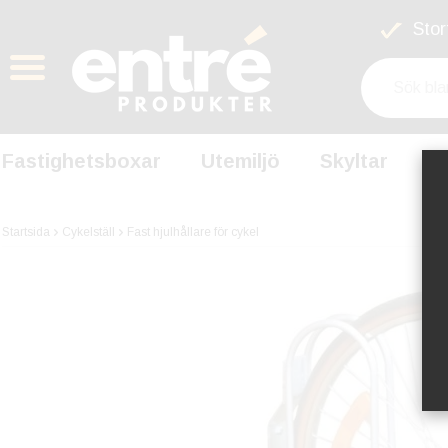
Stort
Fastighetsboxar
Utemiljö
Skyltar
S
Startsida
Cykelställ
Fast hjulhållare för cykel