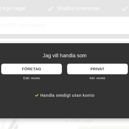
 eget lager
Snabba leveranser
kyltskåp
Lekplats
Cykelställ
Griffel
Jag vill handla som
FÖRETAG
PRIVAT
Exkl. moms
Inkl. moms
Fast hjulhållare för
Handla smidigt utan konto
Artikelnummer:
PC-204702
789 kr
Finns i lager