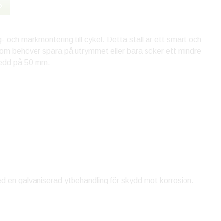
»
g- och markmontering till cykel. Detta ställ är ett smart och
dig som behöver spara på utrymmet eller bara söker ett mindre
bredd på 50 mm.
l
 med en galvaniserad ytbehandling för skydd mot korrosion.