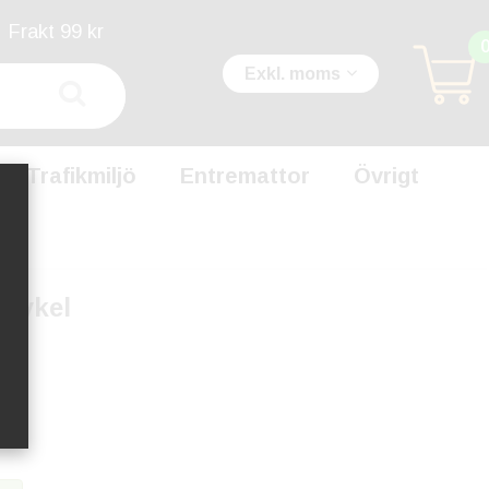
Frakt 99 kr
Exkl. moms
Trafikmiljö
Entremattor
Övrigt
 cykel