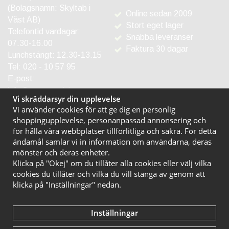
(Bolagsnamn: Skyltab i
Online sedan 2009
Väst AB)
Stort eget lager
Telefontid vardagar:
Snabba leveranser
07.30-16.00
Faktura 30 dagar
Lunchstängt: 12.30-13.15
Tel:
020 - 10 57 95
E-post:
info@entreprodukter.se
Vi skräddarsyr din upplevelse
Vi använder cookies för att ge dig en personlig
shoppingupplevelse, personanpassad annonsering och
för hålla våra webbplatser tillförlitliga och säkra. För detta
ändamål samlar vi in information om användarna, deras
mönster och deras enheter.
Klicka på "Okej" om du tillåter alla cookies eller välj vilka
cookies du tillåter och vilka du vill stänga av genom att
klicka på "Inställningar" nedan.
Inställningar