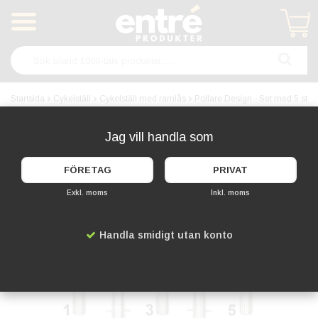
Produkten har blivit tillagd i varukorgen
Startsida
Cykelställ
Cykelställ med ramlås
Pollare Design - Set med 5 st
Jag vill handla som
FÖRETAG
PRIVAT
Exkl. moms
Inkl. moms
Handla smidigt utan konto