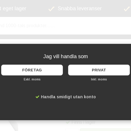
 eget lager
Snabba leveranser
kyltskåp
Lekplats
Cykelställ
Griffel
Jag vill handla som
FÖRETAG
PRIVAT
Exkl. moms
Inkl. moms
Cykelställ 2 Cyklar
Handla smidigt utan konto
Artikelnummer:
SA-250-2pl-1
3 029 kr
Finns i lager