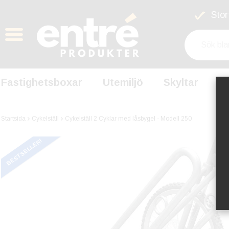
Stort
Fastighetsboxar
Utemiljö
Skyltar
S
Startsida
Cykelställ
Cykelställ 2 Cyklar med låsbygel - Modell 250
BESTSELLER!