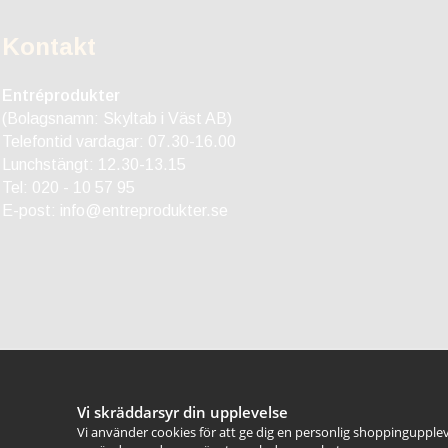
Kontakt
Entréprodukter
(Bolagsnamn: Skyltab i Väst AB)
Telefontid vardagar: 07.30-16.00
Lunchstängt: 12.30-13.15
Tel:
020 - 10 57 95
E-post:
info@entreprodukter.se
Vi skräddarsyr din upplevelse
Vi använder cookies för att ge dig en personlig shoppingupplev