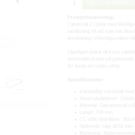
LÄGG I VARUKORG 
Produktbeskrivning:
Cykelställ 2 Cyklar med låsbåge 
ramlåsning så att man kan låsa 
användning i offentliga miljöer e
Låsbågen bidrar till extra säke
eventuella skador på parkerade c
för tjuvar att stjäla cyklar.
Specifikationer:
Enkelsidigt cykelställ med
Antal cykelplatser: Cykelst
Material: Galvaniserad stå
Längd: 700 mm
CC-mått hjulhållare: 350
Hjulbredd: Upp till 55 mm
Montering: Markmontering