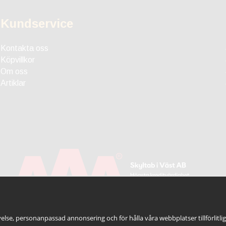
Kundservice
Kontakta oss
Köpvillkor
Om oss
Artiklar
else, personanpassad annonsering och för hålla våra webbplatser tillförlitli