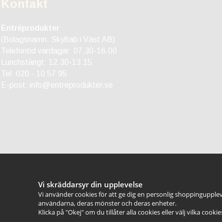
Kontakt
Entréprodukter
(Bolagsnamn: Skyltab i Väst AB)
Telefontid vardagar: 07.30-16.00
Lunchstängt: 12.30-13.15
Tel:
020 - 10 57 95
E-post:
info@entreprodukter.se
Vi skräddarsyr din upplevelse
Vi använder cookies för att ge dig en personlig shoppingupplev
användarna, deras mönster och deras enheter.
Klicka på "Okej" om du tillåter alla cookies eller välj vilka cooki