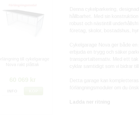
Denna cykelparkering, designad
hållbarhet. Med sin konstruktion
robust och nästintill underhållsf
företag, skolor, bostadshus, hyr
Cykelgarage Nova ger både en p
erbjuda en trygg och säker parker
rlängning till cykelgarage
transportalternativ. Med ett tak 
Nova rakt plåttak
cyklar samtidigt som vi bidrar ti
60 069 kr
Detta garage kan kompletteras
förlängningsmoduler om du önskar
INFO
KÖP
Ladda ner ritning