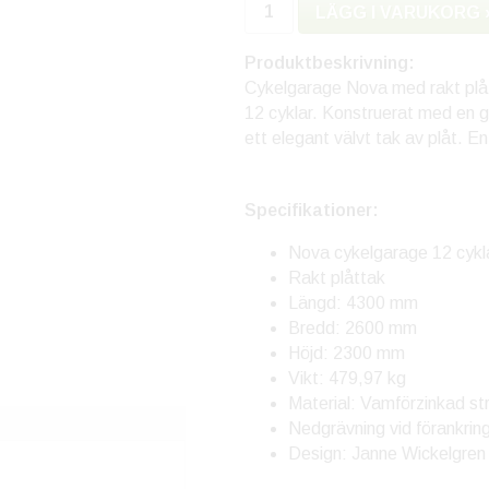
LÄGG I VARUKORG 
Produktbeskrivning:
Cykelgarage Nova med rakt plått
12 cyklar. Konstruerat med en g
ett elegant välvt tak av plåt. En
Specifikationer:
Nova cykelgarage 12 cykl
Rakt plåttak
Längd: 4300 mm
Bredd: 2600 mm
Höjd: 2300 mm
Vikt: 479,97 kg
Material: Vamförzinkad st
Nedgrävning vid förankrin
Design: Janne Wickelgren