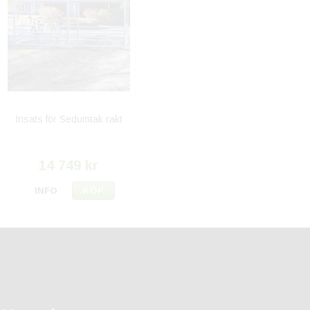
Insats för Sedumtak rakt
14 749 kr
INFO
KÖP