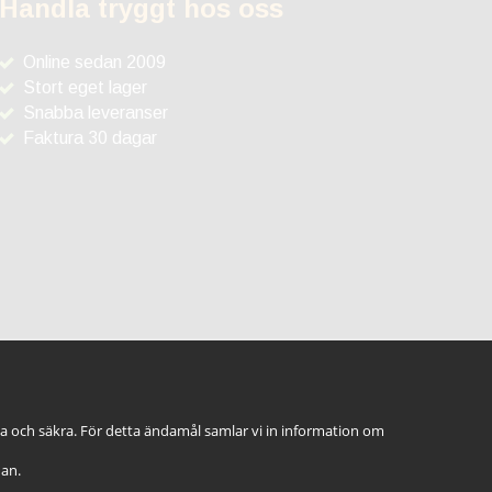
Handla tryggt hos oss
Online sedan 2009
Stort eget lager
Snabba leveranser
Faktura 30 dagar
ga och säkra. För detta ändamål samlar vi in information om
dan.