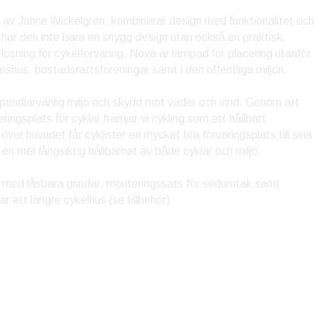
 av Janne Wickelgren, kombinerar design med funktionalitet och
 har den inte bara en snygg design utan också en praktisk,
ri lösning för cykelförvaring. Nova är lämpad för placering utanför
eshus, bostadsrättsföreningar samt i den offentliga miljön.
endlarvänlig miljö och skydd mot väder och vind. Genom att
ingsplats för cyklar främjar vi cykling som ett hållbart
över huvudet får cyklister en mycket bra förvaringsplats till sina
ll en mer långsiktig hållbarhet av både cyklar och miljö.
 med låsbara grindar, monteringssats för sedumtak samt
 ett längre cykelhus (se tillbehör).