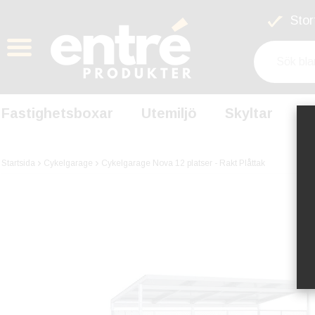
Stort
Fastighetsboxar
Utemiljö
Skyltar
S
Startsida
Cykelgarage
Cykelgarage Nova 12 platser - Rakt Plåttak