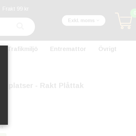
Frakt 99 kr
Exkl. moms
Trafikmiljö
Entremattor
Övrigt
2 platser - Rakt Plåttak
1
ka