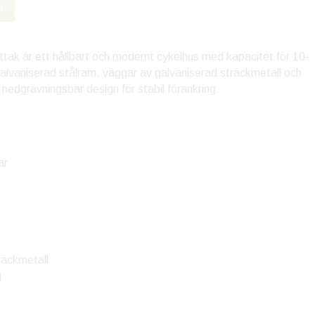
»
ak är ett hållbart och modernt cykelhus med kapacitet för 10-
alvaniserad stålram, väggar av galvaniserad sträckmetall och
 nedgrävningsbar design för stabil förankring.
ar
räckmetall
g