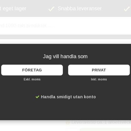
 eget lager
Snabba leveranser
kyltskåp
Lekplats
Cykelställ
Griffel
Jag vill handla som
FÖRETAG
PRIVAT
Exkl. moms
Inkl. moms
Cykelgarage Nova 1
Handla smidigt utan konto
Artikelnummer:
HA-8043681-
76 059 kr
Leveranstid ca. 1 arbetsvec