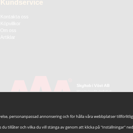
Kundservice
Kontakta oss
Köpvillkor
Om oss
Artiklar
else, personanpassad annonsering och för hålla våra webbplatser tillförlitli
es du tillåter och vilka du vill stänga av genom att klicka på "Inställningar" ne