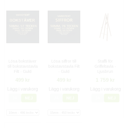
Lösa bokstäver
Lösa siffror till
Staffli för
till bokstavstavla
bokstavstavla Filt
Griffeltavla -
Filt - Guld
- Guld
Ljusbrun
499 kr
499 kr
1 759 kr
Lägg i varukorg
Lägg i varukorg
Lägg i varukorg
JA
NEJ
JA
NEJ
JA
NEJ