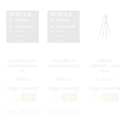
Lösa bokstäver
Lösa siffror till
Staffli för
till bokstavstavla
bokstavstavla Filt
Griffeltavla - Svart
Filt
bets
499 kr
499 kr
1 759 kr
Lägg i varukorg
Lägg i varukorg
Lägg i varukorg
JA
NEJ
JA
NEJ
JA
NEJ