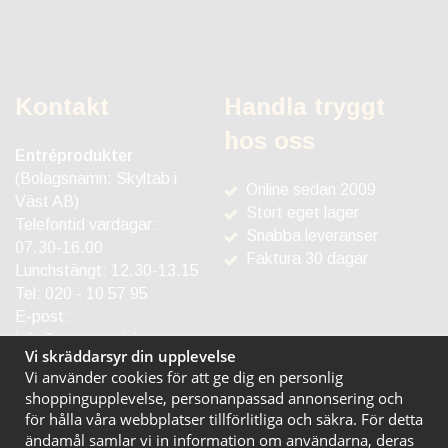
Kontakt
Handla tryggt
hos oss
Entréprodukter
(Bolagsnamn: Skyltab i
Online sedan 2009
Väst AB)
Stort eget lager
Telefontid vardagar:
Snabba leveranser
07.30-16.00
Faktura 30 dagar
Lunchstängt: 12.30-13.15
Tel:
020 - 10 57 95
E-post:
info@entreprodukter.se
Vi skräddarsyr din upplevelse
Vi använder cookies för att ge dig en personlig
shoppingupplevelse, personanpassad annonsering och
för hålla våra webbplatser tillförlitliga och säkra. För detta
ändamål samlar vi in information om användarna, deras