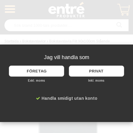
Produkten har blivit tillagd i varukorgen
Startsida
Bokstavstavlor
Bokstavstavla Filt 90x100cm Stående
Jag vill handla som
FÖRETAG
PRIVAT
Exkl. moms
Inkl. moms
Handla smidigt utan konto