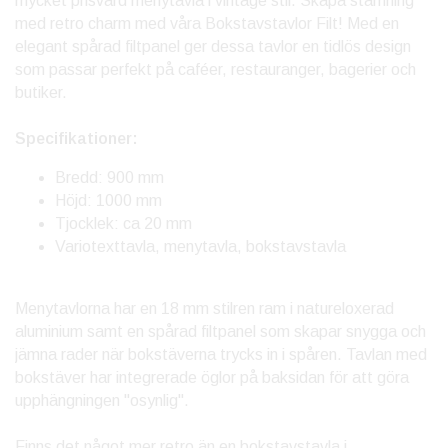
mycket prisvärd menytavla i vintage stil. Skapa stämning
med retro charm med våra Bokstavstavlor Filt! Med en
elegant spårad filtpanel ger dessa tavlor en tidlös design
som passar perfekt på caféer, restauranger, bagerier och
butiker.
Specifikationer:
Bredd: 900 mm
Höjd: 1000 mm
Tjocklek: ca 20 mm
Variotexttavla, menytavla, bokstavstavla
Menytavlorna har en 18 mm stilren ram i natureloxerad
aluminium samt en spårad filtpanel som skapar snygga och
jämna rader när bokstäverna trycks in i spåren. Tavlan med
bokstäver har integrerade öglor på baksidan för att göra
upphängningen "osynlig".
Finns det något mer retro än en bokstavstavla i