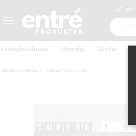
Stort
Fastighetsboxar
Utemiljö
Skyltar
S
Startsida
Bokstavstavlor
Bokstavshylla Svart Bets