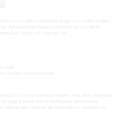
»
 bets med en tidlös och klassisk design som smälter in både i
tser. Bokstavshyllan fungerar perfekt för att visa allmän
nden på ett diskret och charmigt sätt.
en ingår
d vita eller svarta bokstäver
n bredd på 25 cm och levereras komplett med siffror, bokstäver
a för vägg är enkelt med de medföljande självhäftande
r, bibliotek eller i hemmet blir denna hylla för bokstäver en