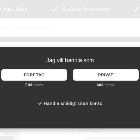
 eget lager
Snabba leveranser
kyltskåp
Lekplats
Cykelställ
Griffel
Jag vill handla som
FÖRETAG
PRIVAT
Exkl. moms
Inkl. moms
Bokstavshylla Svar
Handla smidigt utan konto
Artikelnummer:
SE-LES-BL-1
269 kr
Finns i lager