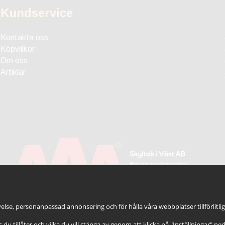
Kundservice
Kontakta oss
Köpvillkor
Om oss
Artiklar
else, personanpassad annonsering och för hålla våra webbplatser tillförlitli
es du tillåter och vilka du vill stänga av genom att klicka på "Inställningar" ne