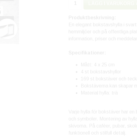
LÄGG I VARUKORG 
Produktbeskrivning:
En elegant bokstavshylla i svart
hemmiljöer och på offentliga pla
information, priser och meddela
Specifikationer:
Mått: 4 x 25 cm
4 st bokstavshyllor
169 st bokstäver och teck
Bokstäverna kan skapar me
Material hylla: trä
Varje hylla för bokstäver har e
och symboler. Montering av hyll
skivorna. På caféer, pubar, skolo
funktionell och stilfull detalj.