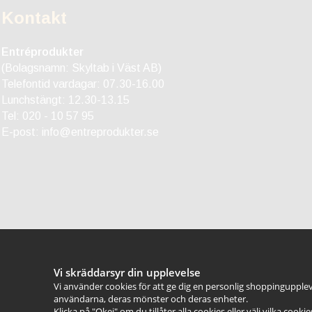
Kontakt
Entréprodukter
(Bolagsnamn: Skyltab i Väst AB)
Telefontid vardagar: 07.30-16.00
Lunchstängt: 12.30-13.15
Tel:
020 - 10 57 95
E-post:
info@entreprodukter.se
Vi skräddarsyr din upplevelse
Vi använder cookies för att ge dig en personlig shoppingupplev
användarna, deras mönster och deras enheter.
Klicka på "Okej" om du tillåter alla cookies eller välj vilka cooki