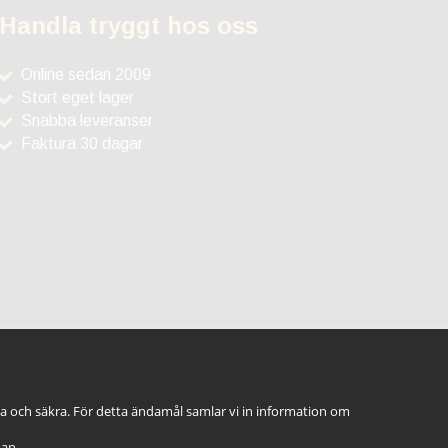
Handla tryggt hos oss
Online sedan 2009
Stort eget lager
Snabba leveranser
Faktura 30 dagar
ga och säkra. För detta ändamål samlar vi in information om
dan.