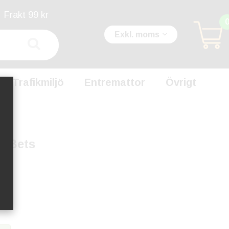
Frakt 99 kr
Exkl. moms
Trafikmiljö
Entremattor
Övrigt
t Bets
00