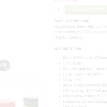
LÄGG I VARUKORG 
Produktbeskrivning:
Papperskorg Heavy duty 2.5 mm
med imponerande 70 liters kapac
väderförhållanden.
Specifikationer
Mått: Ø 420 mm x 870 m
Vikt: 35 kg
Material: galvaniserad st
Färg: Svart (RAL 9005)
Volym: 70 L
Inbyggd galvad avfallshink
Hål för skräp: 110x390 m
Korrosionsskyddsnivå: C5
Papperskorg med askkop