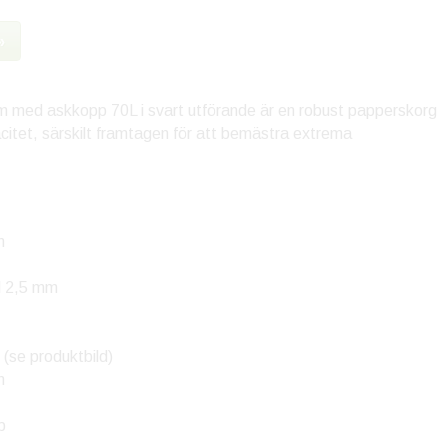
»
 med askkopp 70L i svart utförande är en robust papperskorg
itet, särskilt framtagen för att bemästra extrema
m
ål 2,5 mm
 (se produktbild)
m
p