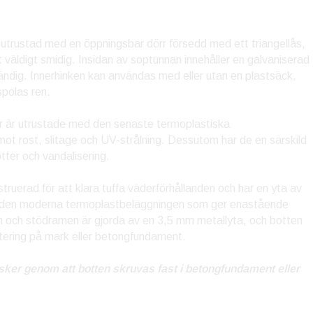
trustad med en öppningsbar dörr försedd med ett triangellås,
et väldigt smidig. Insidan av soptunnan innehåller en galvaniserad
ändig. Innerhinken kan användas med eller utan en plastsäck,
spolas ren.
 är utrustade med den senaste termoplastiska
ot rost, slitage och UV-strålning. Dessutom har de en särskild
ter och vandalisering.
ruerad för att klara tuffa väderförhållanden och har en yta av
t den moderna termoplastbeläggningen som ger enastående
och stödramen är gjorda av en 3,5 mm metallyta, och botten
ntering på mark eller betongfundament.
ker genom att botten skruvas fast i betongfundament eller