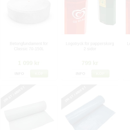
Betongfundament för
Logotryck för papperskorg
L
Classic 70-150L
2 sidor
1 099 kr
799 kr
INFO
KÖP
INFO
KÖP
150 ST / 4800 ST
150 ST / 4800 ST