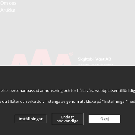
Om oss
Artiklar
else, personanpassad annonsering och för hålla våra webbplatser tillförlitli
es du tillåter och vilka du vill stänga av genom att klicka på "Inställningar" ne
Endast
Inställningar
Okej
nödvändiga