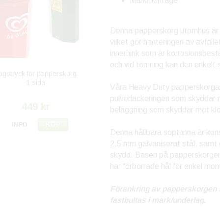
Markmontage
Denna papperskorg utomhus är u
vilket gör hanteringen av avfall
innerhink som är korrosionsbest
och vid tömning kan den enkelt 
ogotryck för papperskorg
1 sida
Våra Heavy Duty papperskorgar
pulverlackeringen som skyddar m
449 kr
beläggning som skyddar mot klot
INFO
KÖP
Denna hållbara soptunna är konst
2,5 mm galvaniserat stål, sam
skydd. Basen på papperskorgen 
har förborrade hål för enkel mo
Förankring av papperskorgen s
fastbultas i mark/underlag.