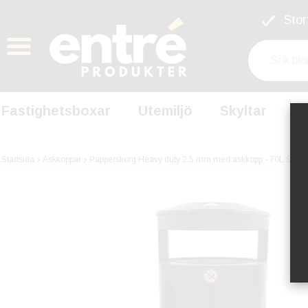
Stort
Fastighetsboxar
Utemiljö
Skyltar
S
Startsida
Askkoppar
Papperskorg Heavy duty 2.5 mm med askkopp - 70L Svart