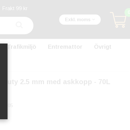
Frakt 99 kr
Exkl. moms
Trafikmiljö
Entremattor
Övrigt
 duty 2.5 mm med askkopp - 70L
59005