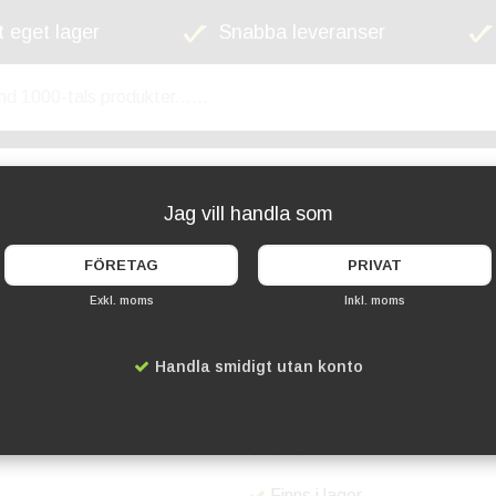
 eget lager
Snabba leveranser
kyltskåp
Lekplats
Cykelställ
Griffel
Jag vill handla som
FÖRETAG
PRIVAT
Exkl. moms
Inkl. moms
Papperskorg Heavy
Svart
Handla smidigt utan konto
Artikelnummer:
DR-AT701T2.
6 999 kr
Finns i lager