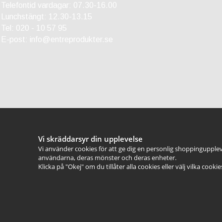
Telefontid vardagar: 07.30-16.00
Lunchstängt: 12.30-13.15
Tel:
020 - 10 57 95
E-post:
info@entreprodukter.se
Vi skräddarsyr din upplevelse
Vi använder cookies för att ge dig en personlig shoppingupplev
användarna, deras mönster och deras enheter.
Klicka på "Okej" om du tillåter alla cookies eller välj vilka cooki