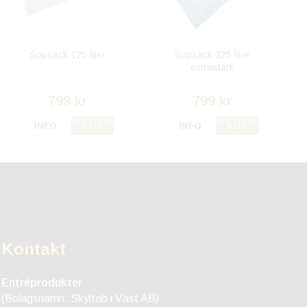
Sopsäck 125 liter
Sopsäck 125 liter
extrastark
799 kr
799 kr
INFO
KÖP
INFO
KÖP
Kontakt
Entréprodukter
(Bolagsnamn: Skyltab i Väst AB)