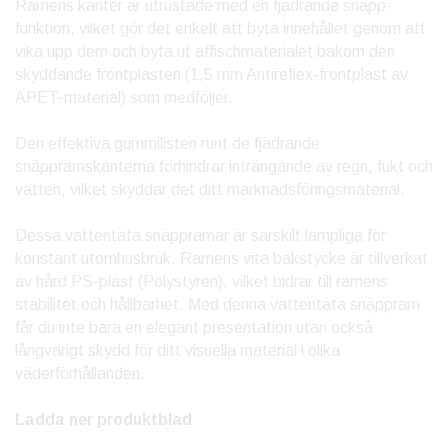
Ramens kanter är utrustade med en fjädrande snäpp-
funktion, vilket gör det enkelt att byta innehållet genom att
vika upp dem och byta ut affischmaterialet bakom den
skyddande frontplasten (1,5 mm Antireflex-frontplast av
APET-material) som medföljer.
Den effektiva gummilisten runt de fjädrande
snäppramskanterna förhindrar inträngande av regn, fukt och
vatten, vilket skyddar det ditt marknadsföringsmaterial.
Dessa vattentäta snäppramar är särskilt lämpliga för
konstant utomhusbruk. Ramens vita bakstycke är tillverkat
av hård PS-plast (Polystyren), vilket bidrar till ramens
stabilitet och hållbarhet. Med denna vattentäta snäppram
får du inte bara en elegant presentation utan också
långvarigt skydd för ditt visuella material i olika
väderförhållanden.
Ladda ner produktblad