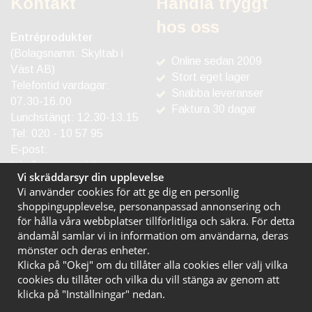
Kontakt
Handla tryggt
hos oss
Entréprodukter
(Bolagsnamn: Skyltab i
Online sedan 2009
Väst AB)
Stort eget lager
Telefontid vardagar:
Snabba leveranser
07.30-16.00
Faktura 30 dagar
Lunchstängt: 12.30-13.15
Tel:
020 - 10 57 95
E-post:
info@entreprodukter.se
Vi skräddarsyr din upplevelse
Vi använder cookies för att ge dig en personlig
shoppingupplevelse, personanpassad annonsering och
för hålla våra webbplatser tillförlitliga och säkra. För detta
ändamål samlar vi in information om användarna, deras
mönster och deras enheter.
Klicka på "Okej" om du tillåter alla cookies eller välj vilka
cookies du tillåter och vilka du vill stänga av genom att
klicka på "Inställningar" nedan.