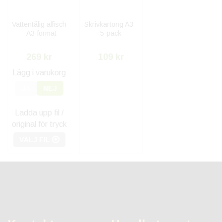
Vattentålig affisch
Skrivkartong A3 -
- A3-format
5-pack
269 kr
109 kr
Lägg i varukorg
JA
NEJ
Ladda upp fil /
original för tryck
VÄLJ FIL