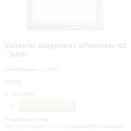
Vattentät snäppram / affischram A3
- Silver
Artikelnummer:
DS-2607
419 kr
Finns i lager
LÄGG I VARUKORG »
Produktbeskrivning:
Vattentät snäppram för A3 mått med en affischram i silver.