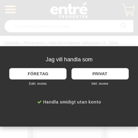
Produkten har blivit tillagd i varukorgen
Startsida
Affischramar
Vattentät snäppram / affischram A3 - Silver
VATTENTÄT!
Jag vill handla som
FÖRETAG
PRIVAT
Exkl. moms
Inkl. moms
Handla smidigt utan konto