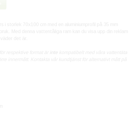
»
ers i storlek 70x100 cm med en aluminiumprofil på 35 mm
bruk. Med denna vattentåliga ram kan du visa upp din reklam
 väder det är.
för respektive format är
inte
kompatibelt med våra vattentäta
re innermått. Kontakta vår kundtjänst för alternativt mått på
cm