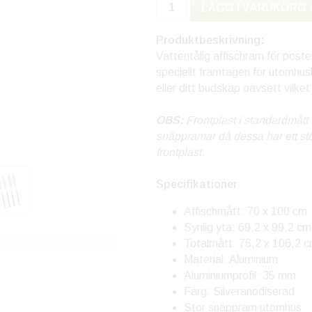
LÄGG I VARUKORG 
Produktbeskrivning:
Vattentålig affischram för post
speciellt framtagen för utomhus
eller ditt budskap oavsett vilket
OBS:
Frontplast i standardmått 
snäppramar då dessa har ett stör
frontplast.
Specifikationer
Affischmått: 70 x 100 cm
Synlig yta: 69,2 x 99,2 cm
Totalmått: 76,2 x 106,2 
Material: Aluminium
Aluminiumprofil: 35 mm
Färg: Silveranodiserad
Stor snäppram utomhus