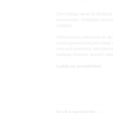
Den kraftiga ramen är tillverkad
presentation. Frontplast med Ant
synlighet.
Affischramens bakstycke är tillver
svarta gummitätningarna längs i
väta och nederbörd. Med denna v
budskap utomhus, oavsett väde
Ladda ner produktblad
Se våra garantitider