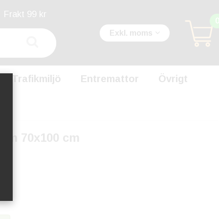
Frakt 99 kr
Exkl. moms
Trafikmiljö
Entremattor
Övrigt
hram 70x100 cm