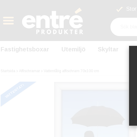
Stort
Fastighetsboxar
Utemiljö
Skyltar
S
Startsida
Affischramar
Vattentålig affischram 70x100 cm
VATTENTÄT!