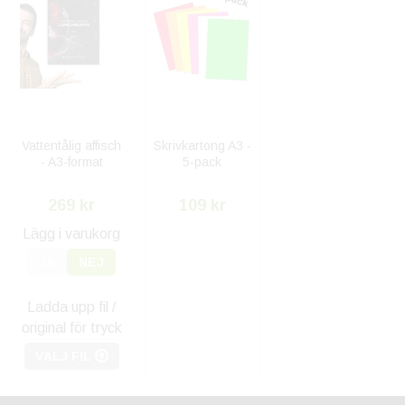
Vattentålig affisch
Skrivkartong A3 -
- A3-format
5-pack
269 kr
109 kr
Lägg i varukorg
JA
NEJ
Ladda upp fil /
original för tryck
VÄLJ FIL