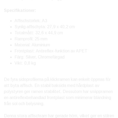
Specifikationer:
Affischstorlek: A3
Synlig affischyta: 27,9 x 40,2 cm
Totalmått: 32,6 x 44,9 cm
Ramprofil: 25 mm
Material: Aluminium
Frontplast: Antireflex-funktion av APET
Färg: Silver, Chromefärgad
Vikt: 0,8 kg
De fyra sidoprofilerna på klickramen kan enkelt öppnas för
att byta affisch. En stabil baksida med hårdplast av
polystyren ger ramen stabilitet. Dessutom har snäppramen
en antireflexbehandlad frontplast som minimerar bländning
från sol och belysning.
Denna stora affischram har gerade hörn, vilket ger en stilren