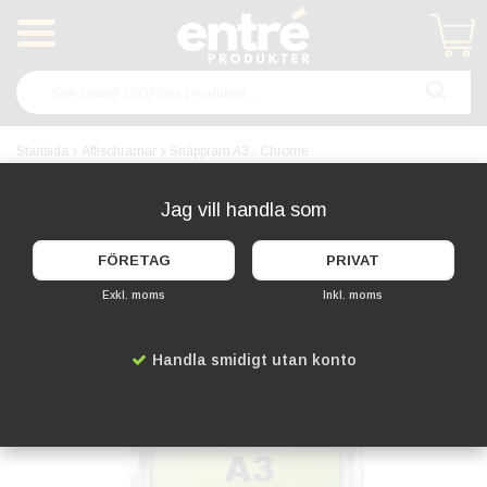
Produkten har blivit tillagd i varukorgen
Startsida
Affischramar
Snäppram A3 - Chrome
Jag vill handla som
FÖRETAG
PRIVAT
Exkl. moms
Inkl. moms
Handla smidigt utan konto