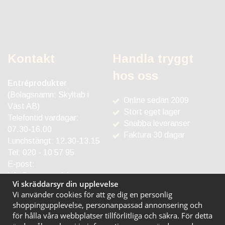
Kontakt
Handla tryggt
hos oss
Entréprodukter
(Bolagsnamn: Skyltab i
Online sedan 2009
Väst AB)
Stort eget lager
Telefontid vardagar:
Snabba leveranser
07.30-16.00
Faktura 30 dagar
Lunchstängt: 12.30-13.15
Tel:
020 - 10 57 95
E-post:
info@entreprodukter.se
Vi skräddarsyr din upplevelse
Vi använder cookies för att ge dig en personlig
shoppingupplevelse, personanpassad annonsering och
för hålla våra webbplatser tillförlitliga och säkra. För detta