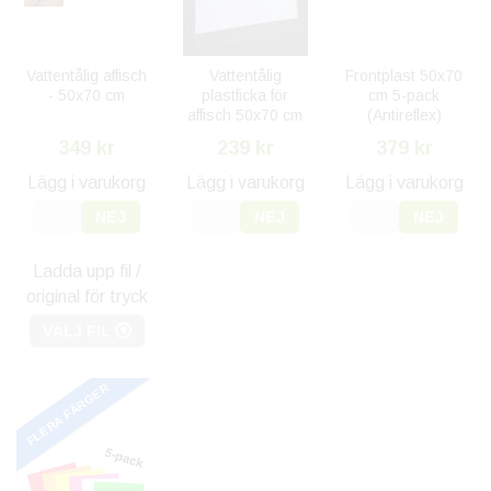
Vattentålig affisch
Vattentålig
Frontplast 50x70
- 50x70 cm
plastficka för
cm 5-pack
affisch 50x70 cm
(Antireflex)
349 kr
239 kr
379 kr
Lägg i varukorg
Lägg i varukorg
Lägg i varukorg
JA
NEJ
JA
NEJ
JA
NEJ
Ladda upp fil /
original för tryck
VÄLJ FIL
FLERA FÄRGER