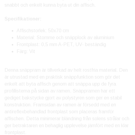
snabbt och enkelt kunna byta ut din affisch.
Specifikationer:
Affischstorlek: 50x70 cm
Material: Stomme och snäpplock av aluminium
Frontplast: 0,5 mm A-PET, UV- beständig
Färg: Vit
Denna snäppram är tillverkad av helt rostfria material. Den
är utrustad med en praktisk snäppfunktion som gör det
enkelt att byta affisch genom att snäppa upp de fyra
profillisterna på sidan av ramen. Snäppramen har ett
gediget bakstycke gjort av polystyren som ger en stabil
konstruktion. Framsidan av ramen är försedd med en
antireflexbehandlad frontplast som placeras framför
affischen. Detta minimerar bländning från solens strålar och
ger betraktaren en behaglig upplevelse jämfört med en klar
frontplast.