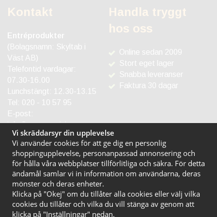
Kontakt
Handla tryggt
hos oss
Entréprodukter
(Bolagsnamn: Skyltab i
Online sedan 2009
Väst AB)
Stort eget lager
Telefontid vardagar:
Snabba leveranser
07.30-16.00
Faktura 30 dagar
Lunchstängt: 12.30-13.15
Tel:
020 - 10 57 95
E-post:
info@entreprodukter.se
Vi skräddarsyr din upplevelse
Vi använder cookies för att ge dig en personlig
shoppingupplevelse, personanpassad annonsering och
för hålla våra webbplatser tillförlitliga och säkra. För detta
ändamål samlar vi in information om användarna, deras
mönster och deras enheter.
Klicka på "Okej" om du tillåter alla cookies eller välj vilka
cookies du tillåter och vilka du vill stänga av genom att
klicka på "Inställningar" nedan.