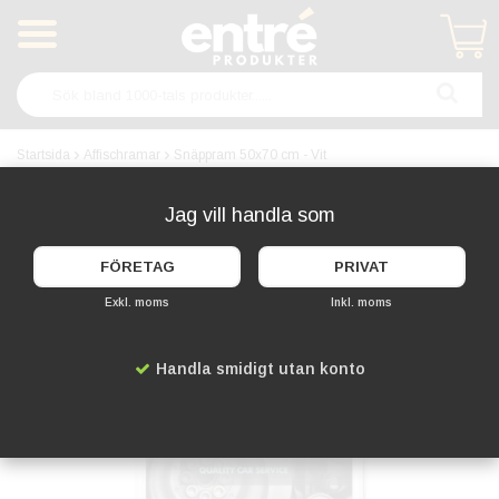
Produkten har blivit tillagd i varukorgen
Startsida
Affischramar
Snäppram 50x70 cm - Vit
Jag vill handla som
FÖRETAG
PRIVAT
Exkl. moms
Inkl. moms
Handla smidigt utan konto