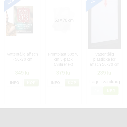
Vattentålig affisch
Frontplast 50x70
Vattentålig
- 50x70 cm
cm 5-pack
plastficka för
(Antireflex)
affisch 50x70 cm
349 kr
379 kr
239 kr
Lägg i varukorg
INFO
KÖP
INFO
KÖP
JA
NEJ