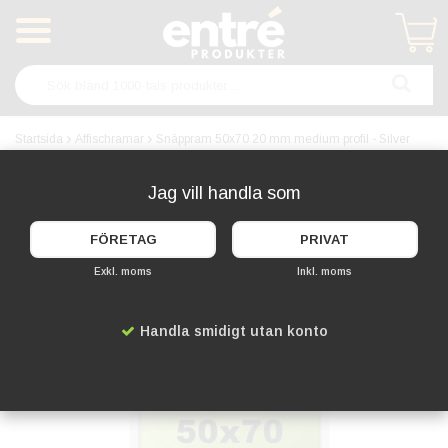
Produkten har blivit tillagd i varukorgen
Startsida
Affischramar
Snäppram 50x70 20 mm medium profil - Silver
Jag vill handla som
FÖRETAG
PRIVAT
Exkl. moms
Inkl. moms
Handla smidigt utan konto