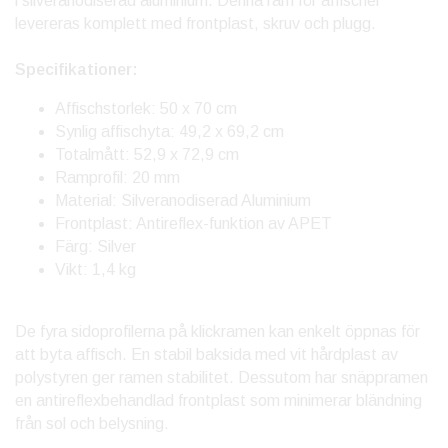
i silveranodiserad aluminium. Denna ram för affischer
levereras komplett med frontplast, skruv och plugg.
Specifikationer:
Affischstorlek: 50 x 70 cm
Synlig affischyta: 49,2 x 69,2 cm
Totalmått: 52,9 x 72,9 cm
Ramprofil: 20 mm
Material: Silveranodiserad Aluminium
Frontplast: Antireflex-funktion av APET
Färg: Silver
Vikt: 1,4 kg
De fyra sidoprofilerna på klickramen kan enkelt öppnas för
att byta affisch. En stabil baksida med vit hårdplast av
polystyren ger ramen stabilitet. Dessutom har snäppramen
en antireflexbehandlad frontplast som minimerar bländning
från sol och belysning.