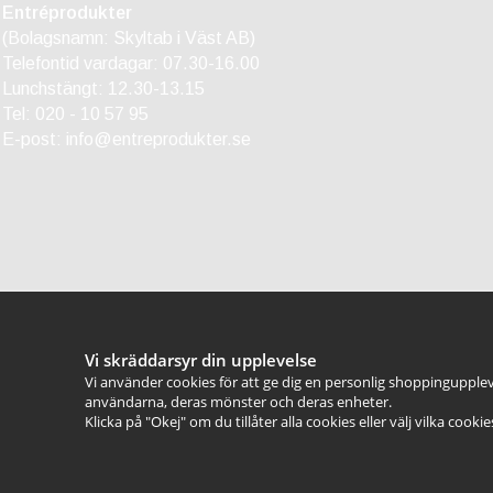
Entréprodukter
(Bolagsnamn: Skyltab i Väst AB)
Telefontid vardagar: 07.30-16.00
Lunchstängt: 12.30-13.15
Tel:
020 - 10 57 95
E-post:
info@entreprodukter.se
Vi skräddarsyr din upplevelse
Vi använder cookies för att ge dig en personlig shoppingupplev
användarna, deras mönster och deras enheter.
Klicka på "Okej" om du tillåter alla cookies eller välj vilka cooki