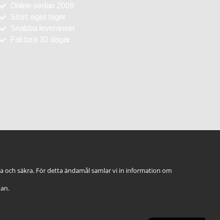
Online sedan 2009
Stort eget lager
Snabba leveranser
Faktura 30 dagar
ga och säkra. För detta ändamål samlar vi in information om
dan.