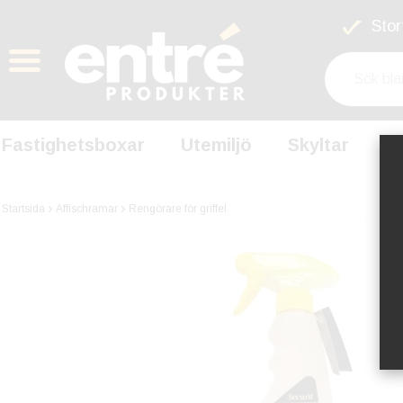
Stort
Fastighetsboxar
Utemiljö
Skyltar
S
Startsida
Affischramar
Rengörare för griffel