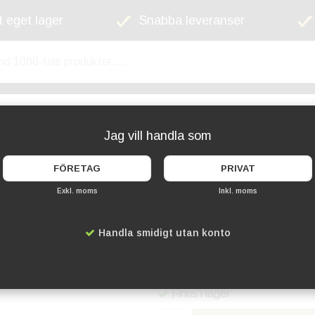
 eget lager
Snabba leveranser
kyltskåp
Lekplats
Cykelställ
Griffel
Jag vill handla som
FÖRETAG
PRIVAT
Exkl. moms
Inkl. moms
Rengörare för griff
Handla smidigt utan konto
Artikelnummer:
SE-SECCLEA
149 kr
Finns i lager