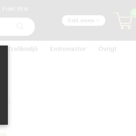
Frakt 99 kr
Exkl. moms
Trafikmiljö
Entremattor
Övrigt
el
N-KL