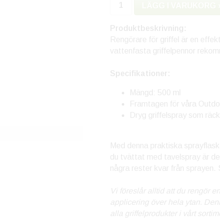
LÄGG I VARUKORG 
Produktbeskrivning:
Rengörare för griffel är en effek
vattenfasta griffelpennor rekomm
Specifikationer:
Mängd: 500 ml
Framtagen för våra Outdo
Dryg griffelspray som räck
Med denna praktiska sprayflaska 
du tvättat med tavelspray är det
några rester kvar från sprayen.
Vi föreslår alltid att du rengör en
applicering över hela ytan. Den
alla griffelprodukter i vårt sortim