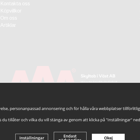
Kontakta oss
Köpvillkor
Om oss
Artiklar
else, personanpassad annonsering och för hålla våra webbplatser tillförlitli
es du tillåter och vilka du vill stänga av genom att klicka på "Inställningar" ne
Endast
Inställningar
Okej
nödvändiga