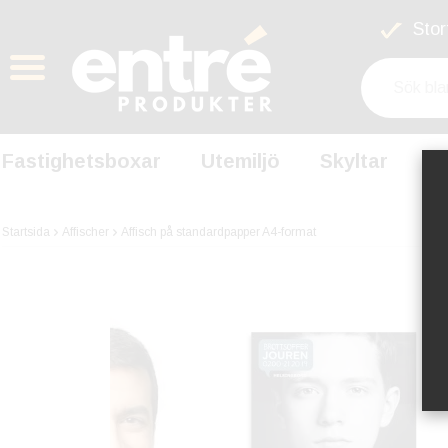
Stort
Fastighetsboxar
Utemiljö
Skyltar
S
Startsida
Affischer
Affisch på standardpapper A4-format