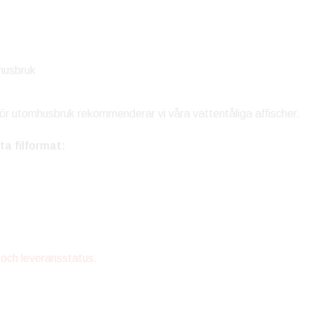
husbruk
för utomhusbruk rekommenderar vi våra vattentåliga affischer.
 filformat:
 och leveransstatus.