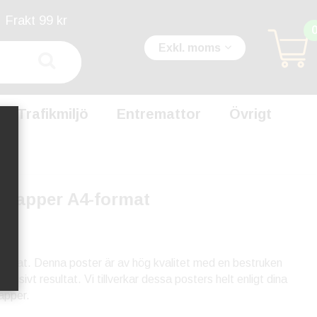
Frakt 99 kr
Exkl. moms
Trafikmiljö
Entremattor
Övrigt
rdpapper A4-format
ormat. Denna poster är av hög kvalitet med en bestruken
klusivt resultat. Vi tillverkar dessa posters helt enligt dina
apper.